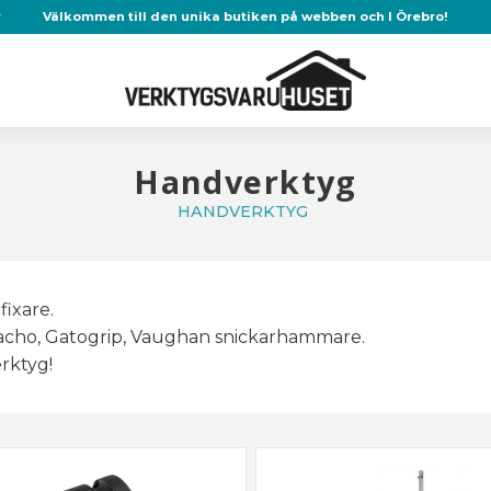
r
Välkommen till den unika butiken på webben och I Örebro!
Handverktyg
HANDVERKTYG
ixare.
Bacho, Gatogrip, Vaughan snickarhammare.
erktyg!