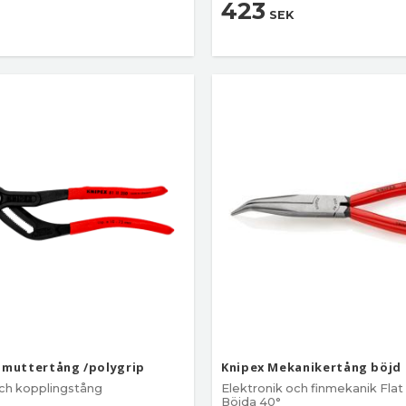
423
SEK
nmuttertång /polygrip
Knipex Mekanikertång böjd 
och kopplingstång
Elektronik och finmekanik Flat
Böjda 40°