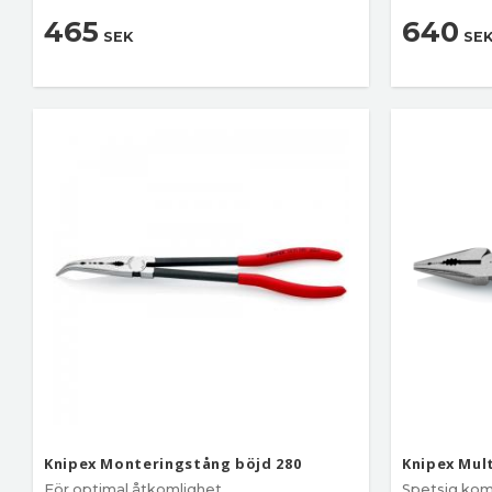
465
640
SEK
SE
Knipex Monteringstång böjd 280
Knipex Mul
För optimal åtkomlighet
Spetsig kom