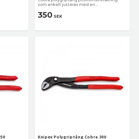
som enkelt justeras med en
knapptryckning
350
SEK
250
Knipex Polygriptång Cobra 300