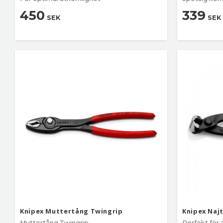
450
339
SEK
SEK
Knipex Muttertång Twingrip
Knipex Naj
Muttertång Twingrip
Perfekt för a