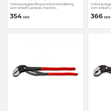
Cobra polygriptång positionsinställning
Cobra polygr
som enkelt justeras med en
som enkelt 
knapptryckning
knapptryckn
354
366
SEK
SEK