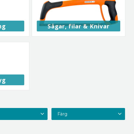
ng
Sågar, filar & Knivar
yg
Färg
16 oz
4
19 oz
1
Grafit
1
Mixade färger
1
HB Grafit
1
H grafit
1