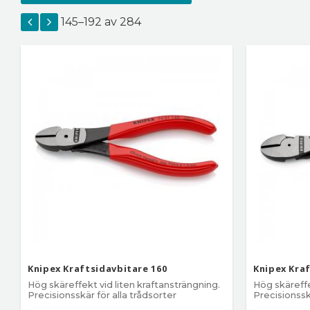
1-pack
2
4-pack
1
Visa fler
145–
192
av
284
2-pack
2
8-pack
1
Knipex Kraftsidavbitare 160
Knipex Kra
Hög skäreffekt vid liten kraftansträngning.
Hög skäreffe
Precisionsskär för alla trådsorter
Precisionssk