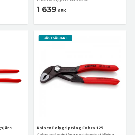
1 639
SEK
BÄSTSÄLJARE
gsjärn
Knipex Polygriptång Cobra 125
Cobra polygriptång positionsinställning