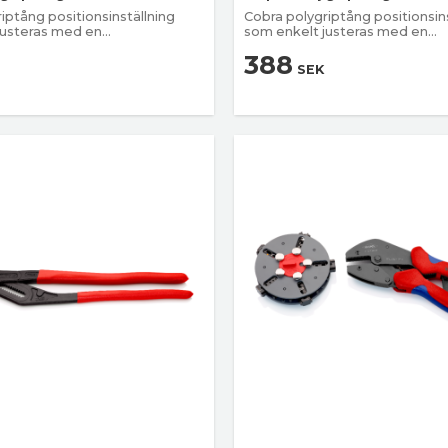
iptång positionsinställning
Cobra polygriptång positionsin
justeras med en
som enkelt justeras med en
ing
knapptryckning
388
SEK