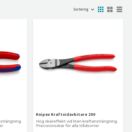
Välj sortering
Visa fler
Välj
Knipex Kraftsidavbitare 200
nsträngning.
Hög skäreffekt vid liten kraftansträngning.
er
Precisionsskär för alla trådsorter