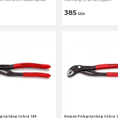
385
SEK
ygriptång Cobra 180
Knipex Polygriptång Cobra 