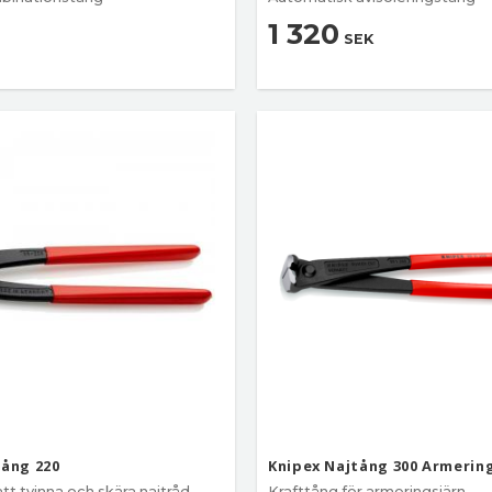
1 320
SEK
tång 220
Knipex Najtång 300 Armerin
tt tvinna och skära najtråd.
Krafttång för armeringsjärn