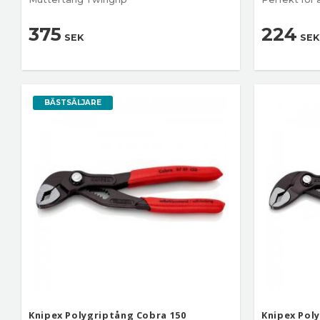
375
224
SEK
SEK
BÄSTSÄLJARE
Knipex Polygriptång Cobra 150
Knipex Pol