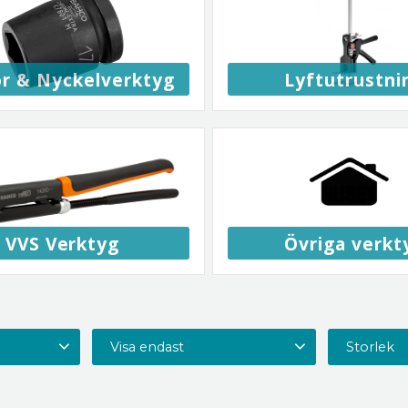
or & Nyckelverktyg
Lyftutrustni
VVS Verktyg
Övriga verkt
Visa endast
Storlek
y
3
Finns i lager
280
15 oz
1
3
20 oz
4