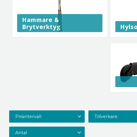
Hammare &
Brytverktyg
Hyls
Prisintervall
Tillverkare
15
11 500
BAHCO
70
Besse
Antal
EMPIRE
1
Estwing