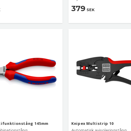
379
K
SEK
tifunktionstång 145mm
Knipex Multistrip 10
binationstång
Automatisk avisoleringstång