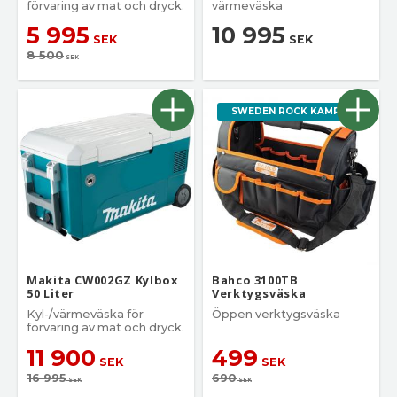
förvaring av mat och dryck.
värmeväska
5 995
10 995
SEK
SEK
8 500
SEK
SWEDEN ROCK KAMPANJ
Makita CW002GZ Kylbox
Bahco 3100TB
50 Liter
Verktygsväska
Kyl-/värmeväska för
Öppen verktygsväska
förvaring av mat och dryck.
11 900
499
SEK
SEK
16 995
690
SEK
SEK