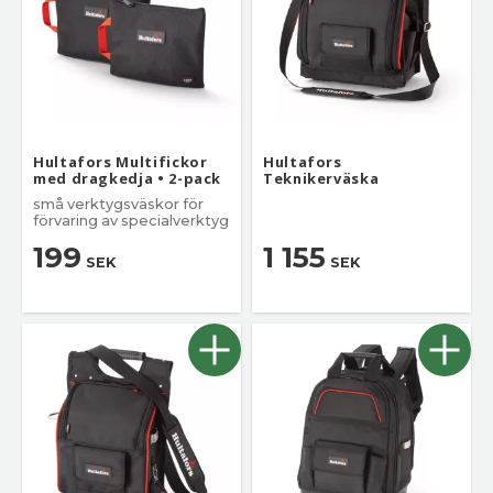
Hultafors Multifickor
Hultafors
med dragkedja • 2-pack
Teknikerväska
små verktygsväskor för
förvaring av specialverktyg
199
1 155
SEK
SEK