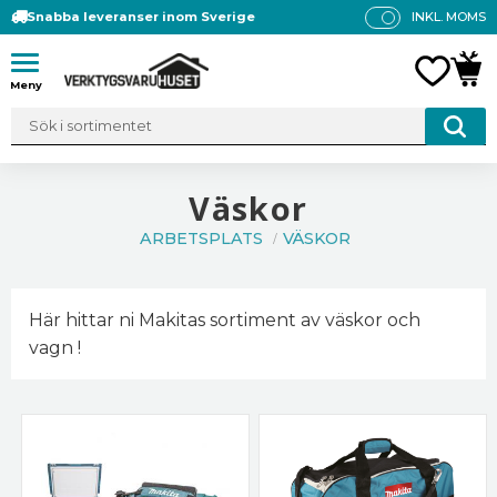
Snabba leveranser inom Sverige
INKL. MOMS
P
R
Meny
FAVO
KUN
IS
E
R
V
IS
Väskor
A
ARBETSPLATS
VÄSKOR
S
Här hittar ni Makitas sortiment av väskor och
vagn !