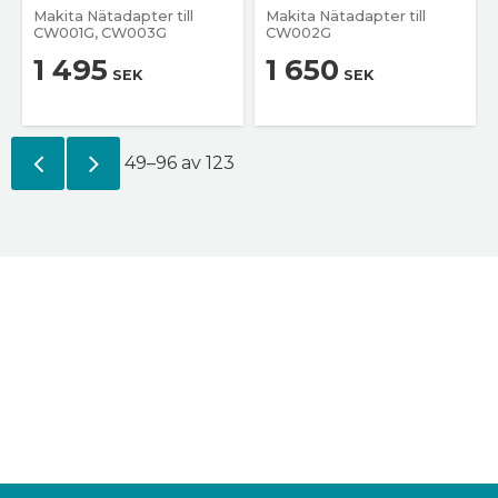
Makita Nätadapter till
Makita Nätadapter till
CW001G, CW003G
CW002G
1 495
1 650
SEK
SEK
49–
96
av
123