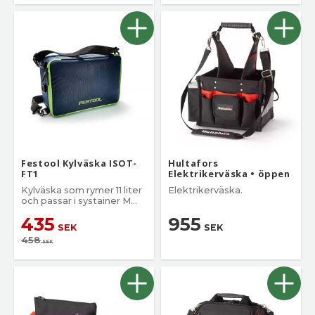
Festool Kylväska ISOT-
Hultafors
FT1
Elektrikerväska • öppen
Kylväska som rymer 11 liter
Elektrikerväska.
och passar i systainer M
187
435
955
SEK
SEK
458
SEK