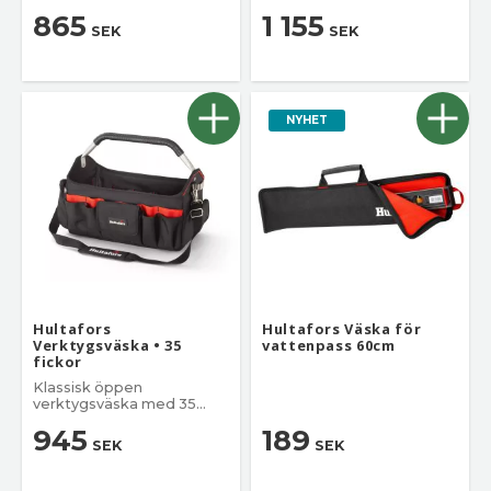
865
1 155
SEK
SEK
NYHET
Hultafors
Hultafors Väska för
Verktygsväska • 35
vattenpass 60cm
fickor
Klassisk öppen
verktygsväska med 35
fickor
945
189
SEK
SEK