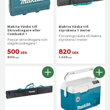
Makita Väska till
Makita Väska till
Skruvdragare eller
styrskena 1 meter
Combokit !
Förvaringsväska till Makita
Passar skruvdragare och
styrskena 1 meter
slagskruvdragare !
500
820
SEK
SEK
800
1 229
SEK
SEK