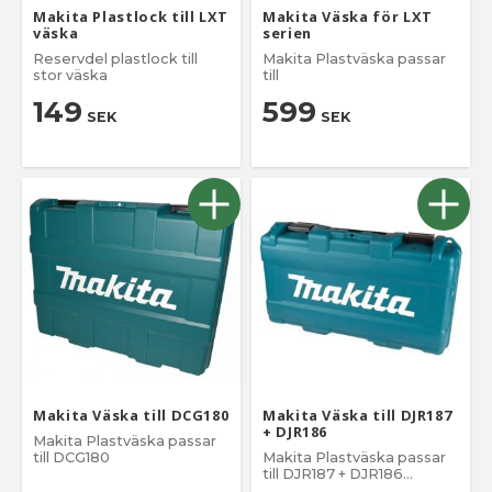
Makita Plastlock till LXT
Makita Väska för LXT
väska
serien
Reservdel plastlock till
Makita Plastväska passar
stor väska
till
149
599
SEK
SEK
Makita Väska till DCG180
Makita Väska till DJR187
+ DJR186
Makita Plastväska passar
till DCG180
Makita Plastväska passar
till DJR187 + DJR186
tigersåg