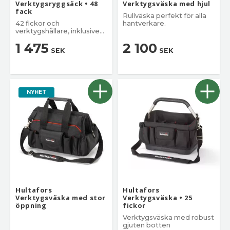
Verktygsryggsäck • 48
Verktygsväska med hjul
fack
Rullväska perfekt för alla
42 fickor och
hantverkare.
verktygshållare, inklusive
en vadderad ficka
1 475
2 100
laptops/surfplattor
SEK
SEK
NYHET
Hultafors
Hultafors
Verktygsväska med stor
Verktygsväska • 25
öppning
fickor
Verktygsväska med robust
gjuten botten