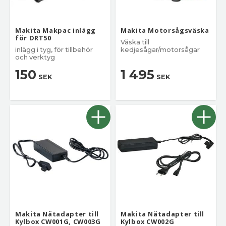
Makita Makpac inlägg
Makita Motorsågsväska
för DRT50
Väska till
inlägg i tyg, för tillbehör
kedjesågar/motorsågar
och verktyg
150
1 495
SEK
SEK
Makita Nätadapter till
Makita Nätadapter till
Kylbox CW001G, CW003G
Kylbox CW002G