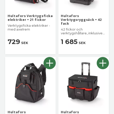
Hultafors Verktygsficka
Hultafors
elektriker • 21 fickor
Verktygsryggsäck • 42
fack
Verktygsficka elektriker -
med axelrem
42 fickor och
verktygshållare, inklusive
en vadderad ficka
729
1 685
laptops/surfplattor
SEK
SEK
Hultafors
Hultafors