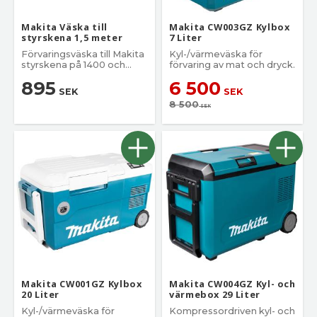
Makita Väska till
Makita CW003GZ Kylbox
styrskena 1,5 meter
7 Liter
Förvaringsväska till Makita
Kyl-/värmeväska för
styrskena på 1400 och
förvaring av mat och dryck.
1500 mm.
895
6 500
SEK
SEK
8 500
SEK
Makita CW001GZ Kylbox
Makita CW004GZ Kyl- och
20 Liter
värmebox 29 Liter
Kyl-/värmeväska för
Kompressordriven kyl- och