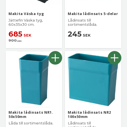
Makita Väska tyg
Makita lådinsats 5-delar
Jättefin Väska tyg,
Lådinsats till
60x35x30 cm.
sortimentslåda.
685
245
SEK
SEK
900
SEK
Makita lådinsats NR1.
Makita lådinsats NR2
50x50mm
100x50mm
Låda till sortimentslåda.
Lådinsats till