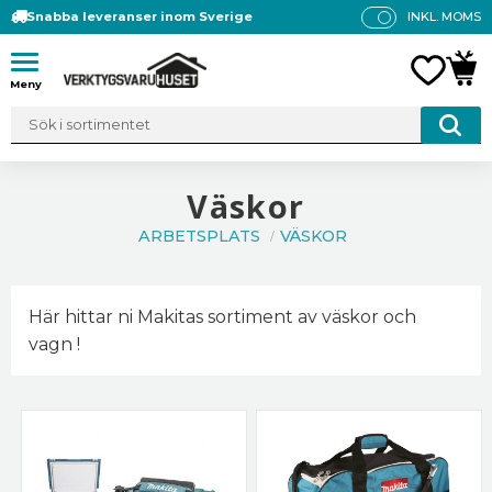
Snabba leveranser inom Sverige
INKL. MOMS
P
R
Meny
FAVO
KUN
IS
E
R
V
IS
Väskor
A
ARBETSPLATS
VÄSKOR
S
Här hittar ni Makitas sortiment av väskor och
vagn !