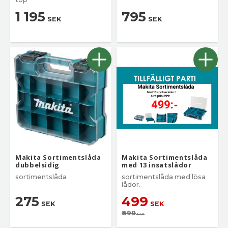
1 195
795
SEK
SEK
Makita Sortimentslåda
Makita Sortimentslåda
dubbelsidig
med 13 insatslådor
sortimentslåda
sortimentslåda med lösa
lådor.
275
499
SEK
SEK
899
SEK