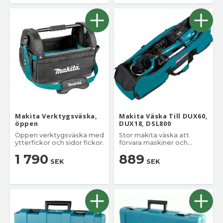
Makita Verktygsväska,
Makita Väska Till DUX60,
öppen
DUX18, DSL800
Öppen verktygsväska med
Stor makita väska att
ytterfickor och sidor fickor.
förvara maskiner och
tillbehör.
1 790
889
SEK
SEK