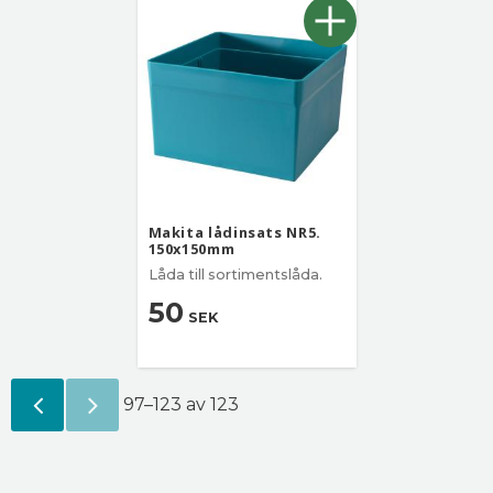
Makita lådinsats NR5.
150x150mm
Låda till sortimentslåda.
50
SEK
97–
123
av
123