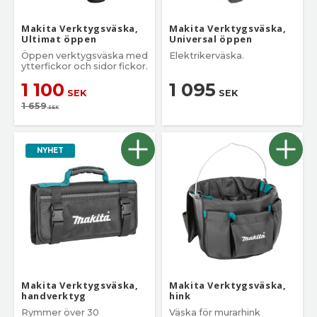
Makita Verktygsväska,
Makita Verktygsväska,
Ultimat öppen
Universal öppen
Öppen verktygsväska med
Elektrikerväska.
ytterfickor och sidor fickor.
1 100
1 095
SEK
SEK
1 659
SEK
NYHET
Makita Verktygsväska,
Makita Verktygsväska,
handverktyg
hink
Rymmer över 30
Väska för murarhink