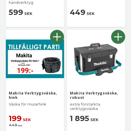
handverktyg
599
449
SEK
SEK
Makita Verktygsväska,
Makita Verktygsväska,
hink
robust
Väska för murarhink
extra förstärkta
verktygsväska
199
1 895
SEK
SEK
449
SEK