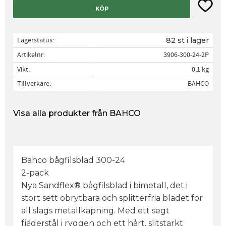
Lägg til
KÖP
Lagerstatus
82 st i lager
Artikelnr
3906-300-24-2P
Vikt
0,1 kg
Tillverkare
BAHCO
Visa alla produkter från BAHCO
Bahco bågfilsblad 300-24
2-pack
Nya Sandflex® bågfilsblad i bimetall, det i
stort sett obrytbara och splitterfria bladet för
all slags metallkapning. Med ett segt
fjäderstål i ryggen och ett hårt, slitstarkt