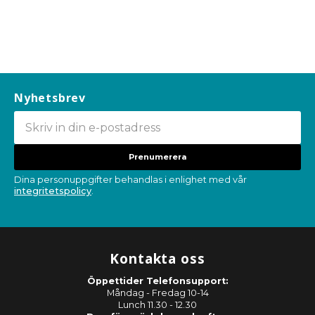
Nyhetsbrev
Prenumerera
Dina personuppgifter behandlas i enlighet med vår
integritetspolicy
.
Kontakta oss
Öppettider Telefonsupport:
Måndag - Fredag 10-14
Lunch 11.30 - 12.30