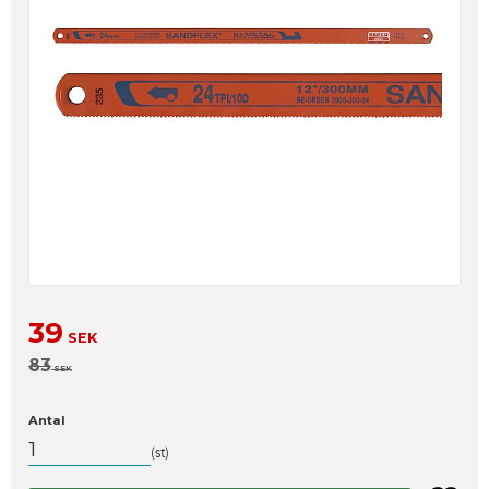
Nedsatt pris:
39
SEK
Ordinarie pris:
83
SEK
Antal
st