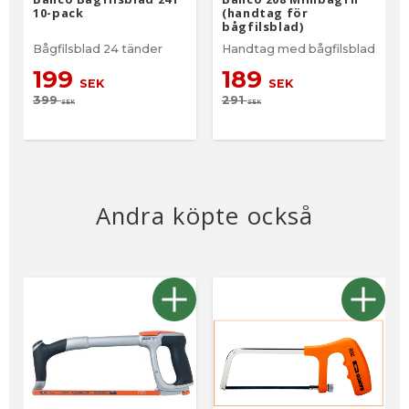
10-pack
(handtag för
bågfilsblad)
Bågfilsblad 24 tänder
Handtag med bågfilsblad
199
189
SEK
SEK
399
291
SEK
SEK
Andra köpte också