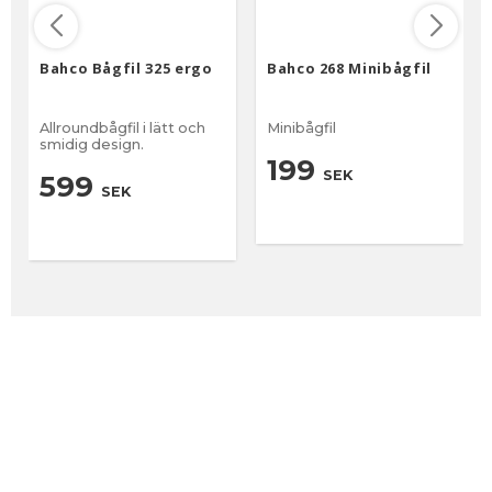
Bahco Bågfil 325 ergo
Bahco 268 Minibågfil
Allroundbågfil i lätt och
Minibågfil
smidig design.
199
SEK
599
SEK