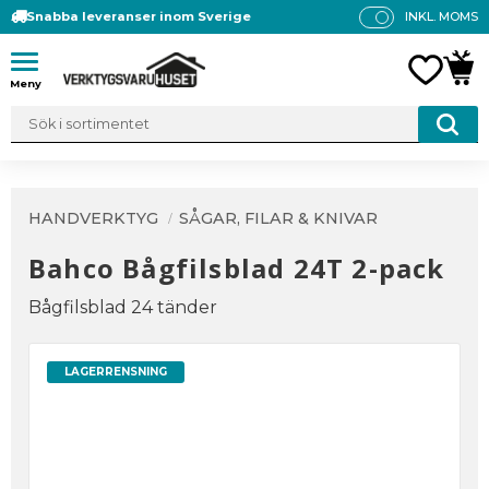
Snabba leveranser inom Sverige
INKL. MOMS
P
R
Meny
FAVO
KUN
IS
E
R
V
IS
A
HANDVERKTYG
SÅGAR, FILAR & KNIVAR
S
Bahco Bågfilsblad 24T 2-pack
Bågfilsblad 24 tänder
LAGERRENSNING