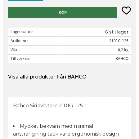
Lägg til
KÖP
Lagerstatus
6 st i lager
Artikelnr
2101G-125
Vikt
0,2 kg
Tillverkare
BAHCO
Visa alla produkter från BAHCO
Bahco Sidavbitare 2101G-125
Mycket bekväm med minimal
ansträngning tack vare ergonomisk design