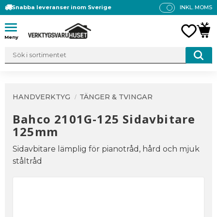
Snabba leveranser inom Sverige
INKL. MOMS
P
R
Meny
FAVO
KUN
IS
E
R
V
IS
A
HANDVERKTYG
TÄNGER & TVINGAR
S
Bahco 2101G-125 Sidavbitare
125mm
Sidavbitare lämplig för pianotråd, hård och mjuk
ståltråd