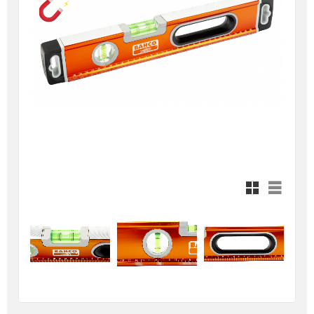
Rutnätsvy
Listvy