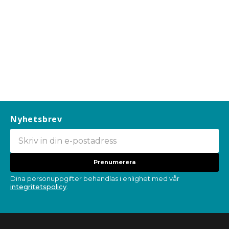
Nyhetsbrev
Prenumerera
Dina personuppgifter behandlas i enlighet med vår
integritetspolicy
.