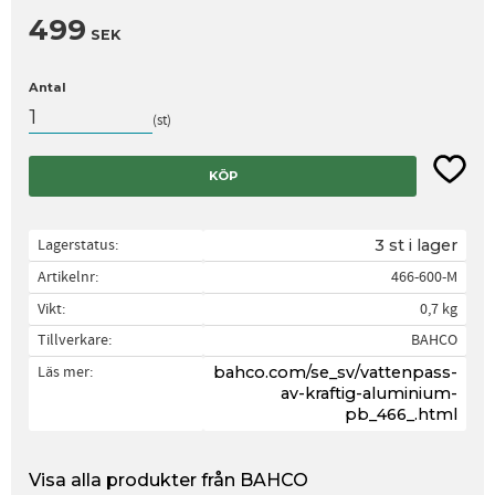
499
SEK
Antal
st
Lägg til
KÖP
Lagerstatus
3 st i lager
Artikelnr
466-600-M
Vikt
0,7 kg
Tillverkare
BAHCO
Läs mer
bahco.com/se_sv/vattenpass-
av-kraftig-aluminium-
pb_466_.html
Visa alla produkter från BAHCO