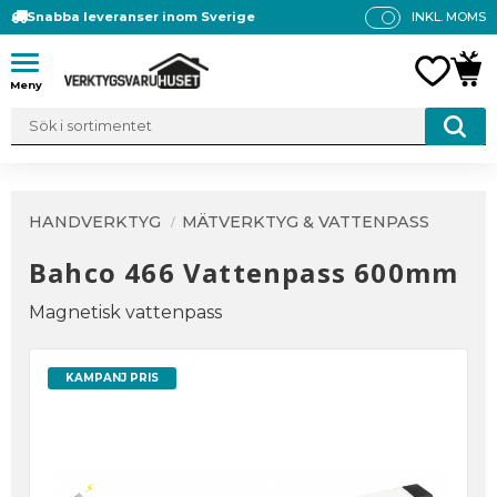
Snabba leveranser inom Sverige
INKL. MOMS
P
R
Meny
FAVO
KUN
IS
E
R
V
IS
A
HANDVERKTYG
MÄTVERKTYG & VATTENPASS
S
Bahco 466 Vattenpass 600mm
Magnetisk vattenpass
KAMPANJ PRIS