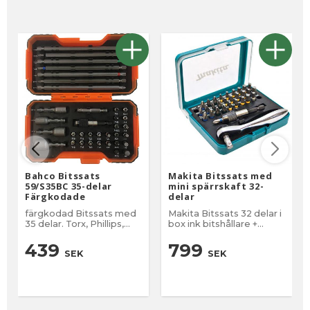
Bahco Bitssats
Makita Bitssats med
59/S35BC 35-delar
mini spärrskaft 32-
Färgkodade
delar
färgkodad Bitssats med
Makita Bitssats 32 delar i
35 delar. Torx, Phillips,
box ink bitshållare +
Phillips Grabber, Pozidriv,
spärrnyckel
utvändig sexkant,
439
799
SEK
SEK
adapter och hållare.