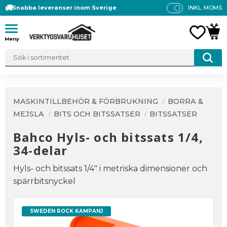
Snabba leveranser inom Sverige
INKL. MOMS
P
R
Meny
FAVO
KUN
IS
E
R
V
IS
A
MASKINTILLBEHÖR & FÖRBRUKNING
BORRA &
S
MEJSLA
BITS OCH BITSSATSER
BITSSATSER
Bahco Hyls- och bitssats 1/4,
34-delar
Hyls- och bitssats 1/4" i metriska dimensioner och
spärrbitsnyckel
SWEDEN ROCK KAMPANJ