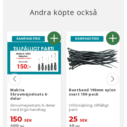
Andra köpte också
KAMPANJ PRIS
KAMPANJ PRIS
Makita
Buntband 190mm nylon
Skruvmejselsats 6-
svart 100-pack
delar
Skruvmejselsats 6-delar
Utförsäljning, tillfälligt
med Ergo handtag
parti
150
25
SEK
SEK
400
49
SEK
SEK