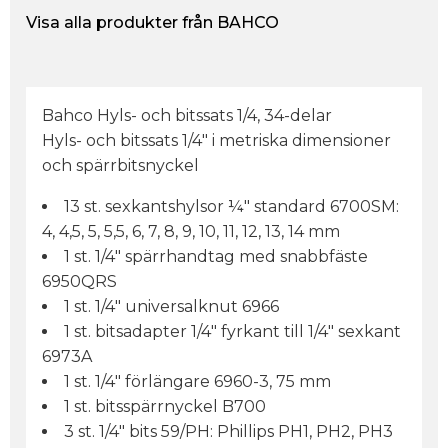
Visa alla produkter från BAHCO
Bahco Hyls- och bitssats 1/4, 34-delar
Hyls- och bitssats 1/4" i metriska dimensioner
och spärrbitsnyckel
13 st. sexkantshylsor ¼" standard 6700SM:
4, 4,5, 5, 5,5, 6, 7, 8, 9, 10, 11, 12, 13, 14 mm
1 st. 1/4" spärrhandtag med snabbfäste
6950QRS
1 st. 1/4" universalknut 6966
1 st. bitsadapter 1/4" fyrkant till 1/4" sexkant
6973A
1 st. 1/4" förlängare 6960-3, 75 mm
1 st. bitsspärrnyckel B700
3 st. 1/4" bits 59/PH: Phillips PH1, PH2, PH3