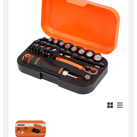
Rutnätsvy
Listvy