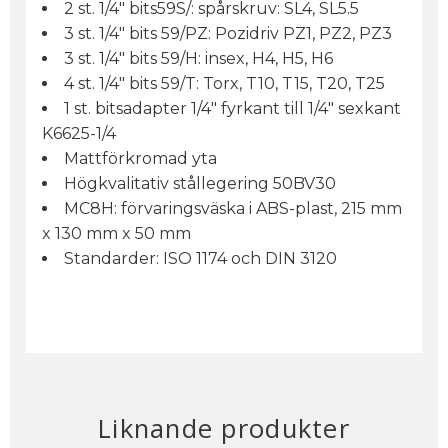
2 st. 1/4" bits59S/: spårskruv: SL4, SL5.5
3 st. 1/4" bits 59/PZ: Pozidriv PZ1, PZ2, PZ3
3 st. 1/4" bits 59/H: insex, H4, H5, H6
4 st. 1/4" bits 59/T: Torx, T10, T15, T20, T25
1 st. bitsadapter 1/4" fyrkant till 1/4" sexkant
K6625-1/4
Mattförkromad yta
Högkvalitativ stållegering 50BV30
MC8H: förvaringsväska i ABS-plast, 215 mm
x 130 mm x 50 mm
Standarder: ISO 1174 och DIN 3120
Liknande produkter