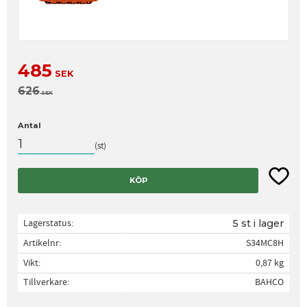
Nedsatt pris:
485
SEK
Ordinarie pris:
626
SEK
Antal
st
Lägg til
KÖP
Lagerstatus
5 st i lager
Artikelnr
S34MC8H
Vikt
0,87 kg
Tillverkare
BAHCO