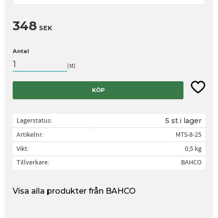
348
SEK
Antal
st
Lägg til
KÖP
Lagerstatus
5 st i lager
Artikelnr
MTS-8-25
Vikt
0,5 kg
Tillverkare
BAHCO
Visa alla produkter från BAHCO