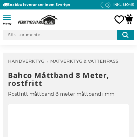
Snabba leveranser inom Sverige
INKL. MOMS
P
R
Meny
FAVO
KUN
IS
E
R
V
IS
A
HANDVERKTYG
MÄTVERKTYG & VATTENPASS
S
Bahco Måttband 8 Meter,
rostfritt
Rostfritt måttband 8 meter måttband i mm