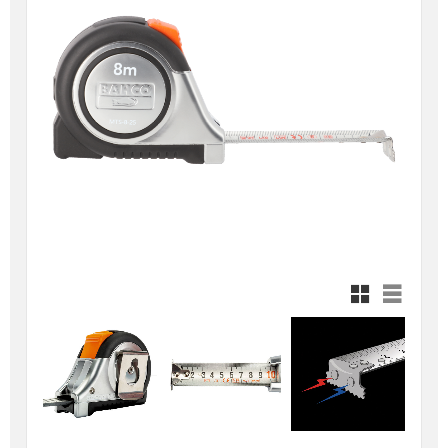
Rutnätsvy
Listvy