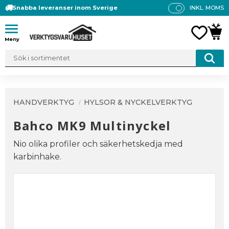
Snabba leveranser inom Sverige
INKL. MOMS
P
R
Meny
FAVO
KUN
IS
E
R
V
IS
A
HANDVERKTYG
HYLSOR & NYCKELVERKTYG
S
Bahco MK9 Multinyckel
Nio olika profiler och säkerhetskedja med
karbinhake.