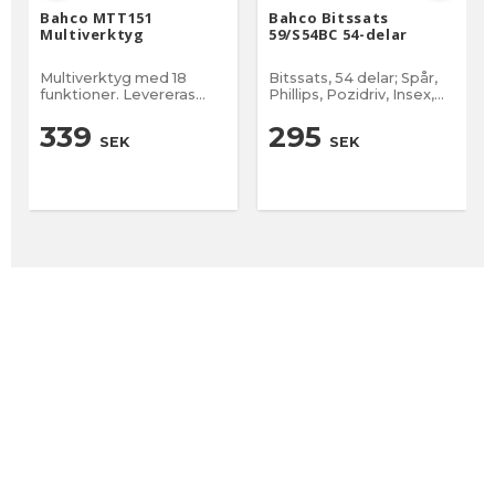
Bahco MTT151
Bahco Bitssats
Multiverktyg
59/S54BC 54-delar
Multiverktyg med 18
Bitssats, 54 delar; Spår,
funktioner. Levereras
Phillips, Pozidriv, Insex,
med fodral !
Robertson, TORX®,
TORX® TR
339
295
SEK
SEK