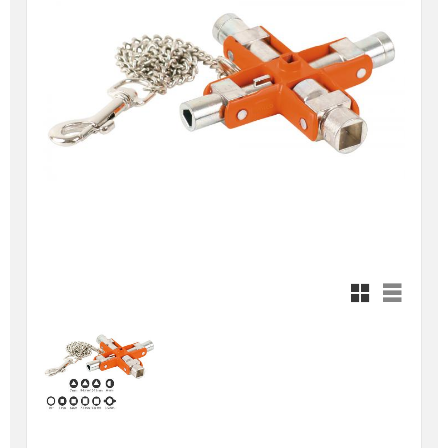
Rutnätsvy
Listvy