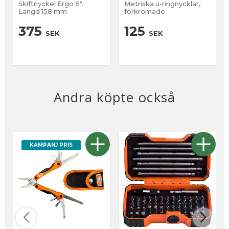
Skiftnyckel Ergo 6".
Metriska u-ringnycklar,
Längd 158 mm
förkromade
375
125
SEK
SEK
Andra köpte också
KAMPANJ PRIS