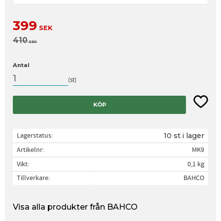
Nedsatt pris:
399
SEK
Ordinarie pris:
410
SEK
Antal
st
Lägg til
KÖP
Lagerstatus
10 st i lager
Artikelnr
MK9
Vikt
0,1 kg
Tillverkare
BAHCO
Visa alla produkter från BAHCO