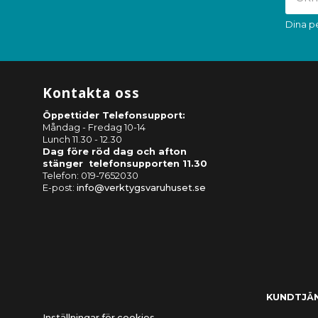
Dina p
Kontakta oss
Öppettider Telefonsupport:
Måndag - Fredag 10-14
Lunch 11.30 - 12.30
Dag före röd dag och afton
stänger telefonsupporten 11.30
Telefon: 019-7652030
E-post:
info@verktygsvaruhuset.se
KUNDTJÄ
Inställningar för cookies