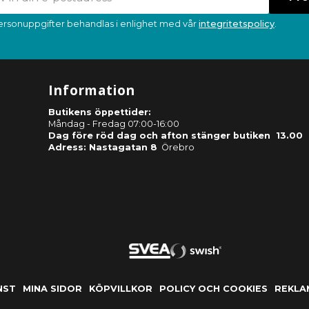
ersonuppgifter behandlas i enlighet med vår
integritetspolicy
.
Information
Butikens öppettider:
Måndag - Fredag 07:00-16:00
Dag före röd dag och afton stänger butiken 13.00
Adress: Nastagatan 8
Örebro
NST
MINA SIDOR
KÖPVILLKOR
POLICY OCH COOKIES
REKLA