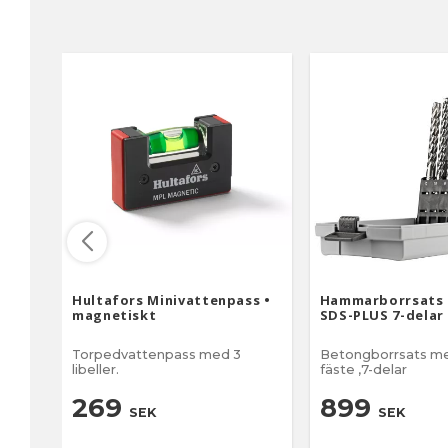
märkta så att det ä
identifiera mejselt
Högkvalitativ förk
stålklinga som ger
skydd mot korrosion Levere
i plastlåda med
upphängningshål
Hultafors Minivattenpass •
Hammarborrsats 
magnetiskt
SDS-PLUS 7-delar
Torpedvattenpass med 3
Betongborrsats me
libeller.
fäste ,7-delar
269
899
SEK
SEK