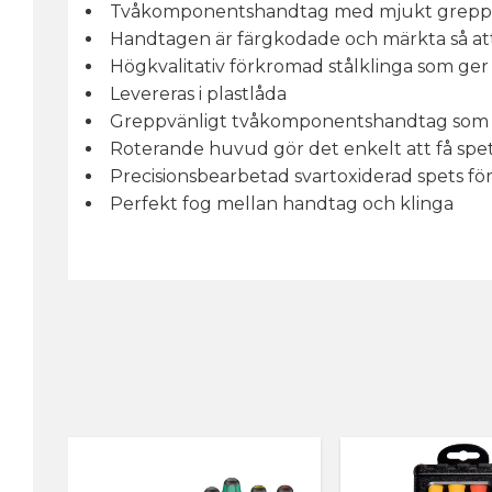
Tvåkomponentshandtag med mjukt grepp 
Handtagen är färgkodade och märkta så att d
Högkvalitativ förkromad stålklinga som ge
Levereras i plastlåda
Greppvänligt tvåkomponentshandtag som gö
Roterande huvud gör det enkelt att få spet
Precisionsbearbetad svartoxiderad spets fö
Perfekt fog mellan handtag och klinga