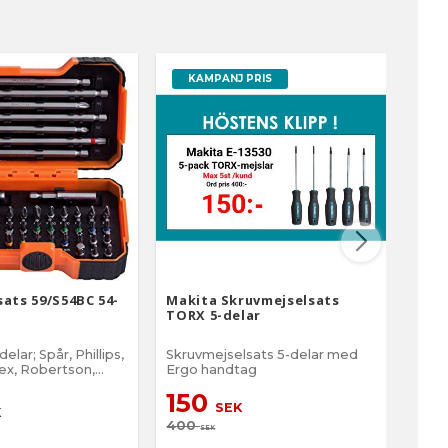
KAMPANJ PRIS
sats 59/S54BC 54-
Makita Skruvmejselsats
Wera
TORX 5-delar
skru
delar; Spår, Phillips,
Skruvmejselsats 5-delar med
Micro
sex, Robertson,
Ergo handtag
elekt
RX® TR
150
3
SEK
K
400
SEK