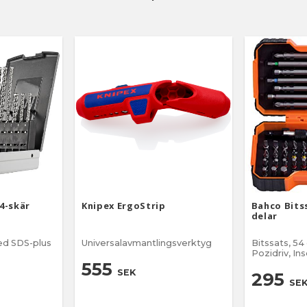
r enkelt att
yp
romad
 utmärkt
ras
4-skär
Knipex ErgoStrip
Bahco Bits
delar
d SDS-plus
Universalavmantlingsverktyg
Bitssats, 54 
Pozidriv, In
TORX®, TO
555
SEK
295
SE