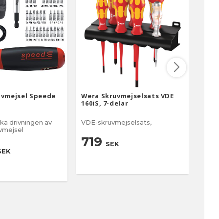
uvmejsel Speede
Wera Skruvmejselsats VDE
Wera
160iS, 7-delar
RA-R
ka drivningen av
VDE-skruvmejselsats,
spär
vmejsel
med 
719
SEK
8
SEK