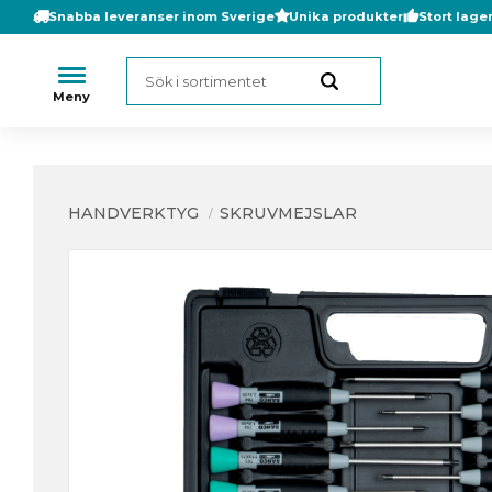
Snabba leveranser inom Sverige
Unika produkter
Stort lage
HANDVERKTYG
SKRUVMEJSLAR