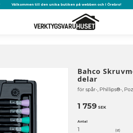
r
Välkommen till den unika butiken på webben och I Örebro!
Bahco Skruvme
delar
för spår-, Phillips®-, Po
1 759
SEK
Antal
st