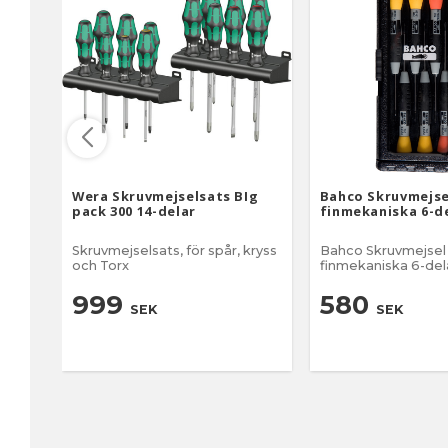
Wera Skruvmejselsats BIg
Bahco Skruvmejse
pack 300 14-delar
finmekaniska 6-d
Skruvmejselsats, för spår, kryss
Bahco Skruvmejsel
och Torx
finmekaniska 6-delar Spår: 1 x
50, 1,2 x 50, 1,5 x 50
Phillips: PH00 x 50,
999
580
SEK
SEK
mm Svartoxiderad spets för
bästa precision
Specialutformad s
för precisionsarbete
avsedd för mekani
elektroniska arbet
Tvåkomponentsha
mjukt grepp för sn
bekväm användnin
Handtagen är färg