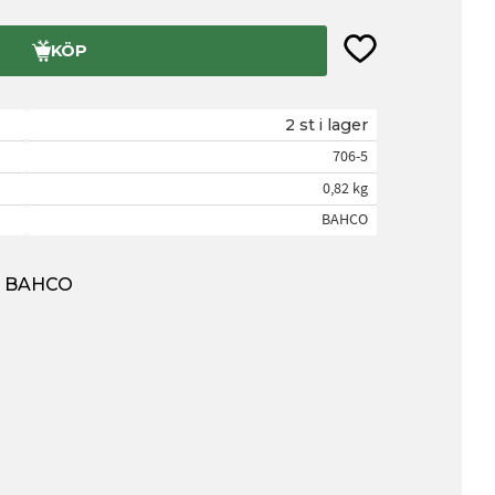
Lägg till i favorite
KÖP
2 st i lager
706-5
0,82 kg
BAHCO
ån BAHCO