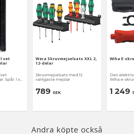
l set
Wera Skruvmejselsats XXL 2,
Wiha E-skr
elar
12-delar
 set
Skruvmejselsats med 12
Den elektris
vanlgaste mejslar
Wiha e-skru
, 1,8 x 50 mm
 PH0 x 50
789
1 249
SEK
kruvmejsel
, särskilt
ska och
en
ndtag med
abb och
Andra köpte också
g
kodade och