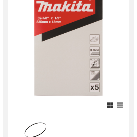
Rutnätsvy
Listvy