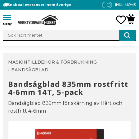
Snabba leveranser inom Sverige
INKL. MOMS
P
R
Meny
FAVO
KUN
IS
E
R
V
IS
A
MASKINTILLBEHÖR & FÖRBRUKNING
S
BANDSÅGBLAD
Bandsågblad 835mm rostfritt
4-6mm 14T, 5-pack
Bandsågblad 835mm för skärning av Hårt och
rostfritt 4-6mm