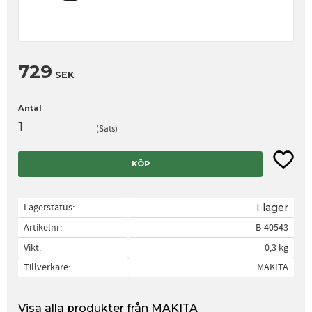
729
SEK
Antal
Sats
Lägg til
KÖP
Lagerstatus
I lager
Artikelnr
B-40543
Vikt
0,3 kg
Tillverkare
MAKITA
Visa alla produkter från MAKITA