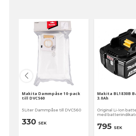
Makita Dammpåse 10-pack
Makita BL1830B B
till DVC560
3.0Ah
5Liter Dammpåse till DVC560
Original Li-Ion batt
med batteriindikat
330
SEK
795
SEK