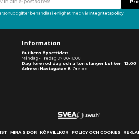
Pr
ersonuppgifter behandlas i enlighet med vår
integritetspolicy
.
Information
Butikens öppettider:
Måndag - Fredag 07:00-16:00
Dag före röd dag och afton stänger butiken 13.00
Adress: Nastagatan 8
Örebro
NST
MINA SIDOR
KÖPVILLKOR
POLICY OCH COOKIES
REKLA