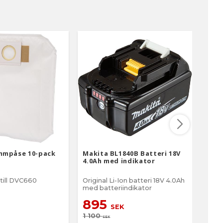
mmpåse 10-pack
Makita BL1840B Batteri 18V
MAKP
4.0Ah med indikator
ill DVC660
Original Li-Ion batteri 18V 4.0Ah
MAKP
med batteriindikator
295
895
3
SEK
1 100
629
SEK