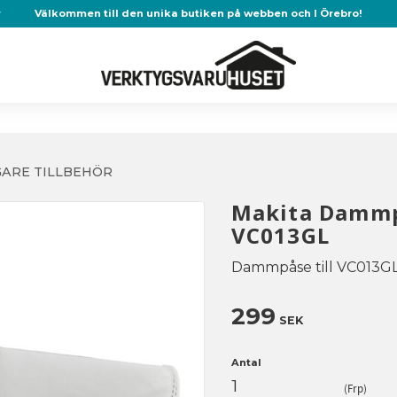
r
Välkommen till den unika butiken på webben och I Örebro!
ARE TILLBEHÖR
Makita Dammpå
VC013GL
Dammpåse till VC013G
299
SEK
Antal
Frp