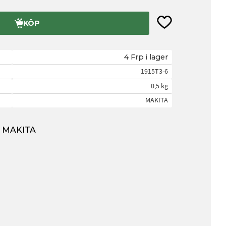
Lägg till i favorite
KÖP
4 Frp i lager
1915T3-6
0,5 kg
MAKITA
ån MAKITA