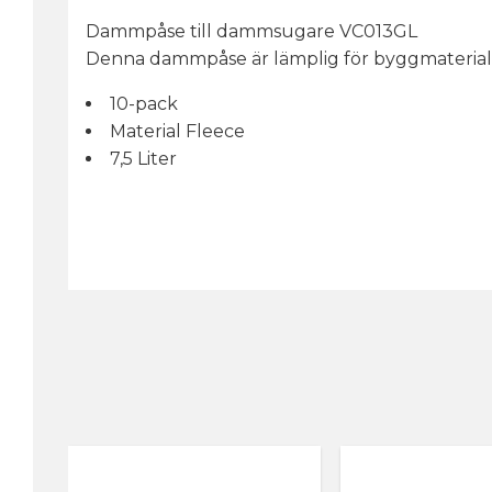
Dammpåse till dammsugare VC013GL
Denna dammpåse är lämplig för byggmaterial s
10-pack
Material Fleece
7,5 Liter