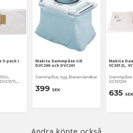
 5-pack i
Makita Dammpåse till
Makita Da
DVC260 och DVC261
VC3012L, V
0L, ​​
Dammpåse, tyg, återanvändbar
Dammpåse ti
 DVC157L,
VC3012M
 VC1310L,
399
SEK
635
SEK
Andra köpte också