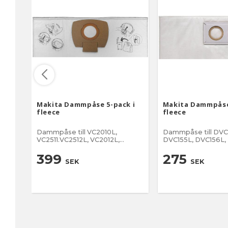
Makita Dammpåse 5-pack i
Makita Dammpåse
fleece
fleece
Dammpåse till VC2010L,
Dammpåse till DVC15
VC2511.VC2512L, VC2012L,
DVC155L, DVC156L,
VC3011L
VC003GL, VC004GL,
VC2211M, VC2510L
399
275
SEK
SEK