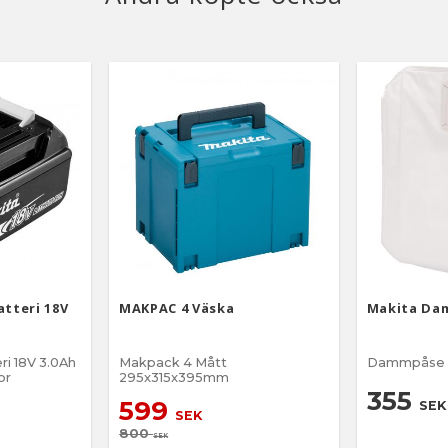
atteri 18V
MAKPAC 4 Väska
Makita Da
eri 18V 3.0Ah
Makpack 4 Mått
Dammpåse t
or
295x315x395mm
355
599
SEK
SEK
800
SEK