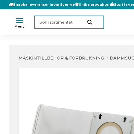
Snabba leveranser inom Sverige
Unika produkter
Stort lage
MASKINTILLBEHÖR & FÖRBRUKNING
DAMMSUG