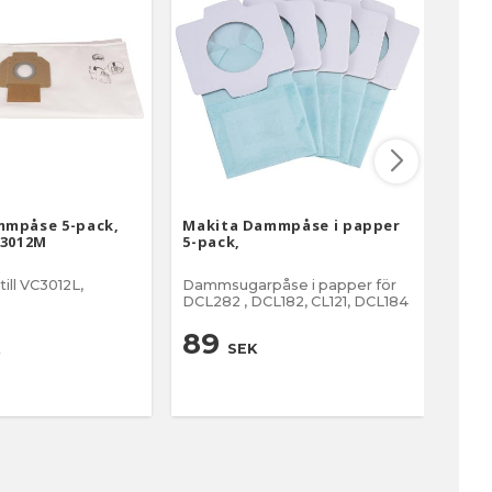
mmpåse 5-pack,
Makita Dammpåse i papper
Damm
C3012M
5-pack,
VC42
ll VC3012L,
Dammsugarpåse i papper för
Damm
DCL282 , DCL182, CL121, DCL184
5
89
SEK