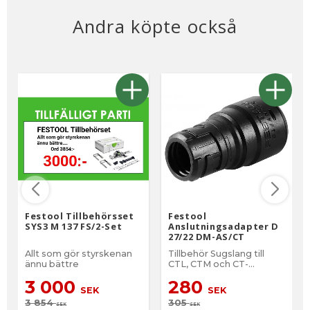
Andra köpte också
Festool Tillbehörsset
Festool
SYS3 M 137 FS/2-Set
Anslutningsadapter D
27/22 DM-AS/CT
Allt som gör styrskenan
Tillbehör Sugslang till
ännu bättre
CTL, CTM och CT-
dammsugare.
3 000
280
SEK
SEK
3 854
305
SEK
SEK