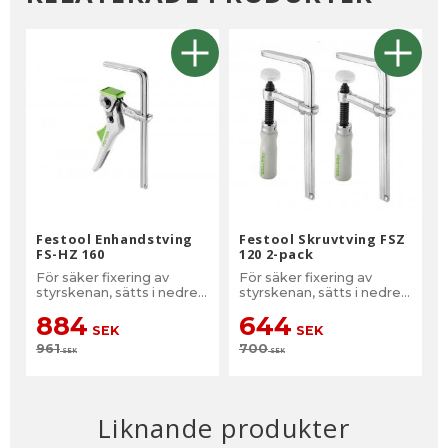
Festool Enhandstving
Festool Skruvtving FSZ
FS-HZ 160
120 2-pack
För säker fixering av
För säker fixering av
styrskenan, sätts i nedre
styrskenan, sätts i nedre
spåret
spåret
884
644
SEK
SEK
961
700
SEK
SEK
Liknande produkter