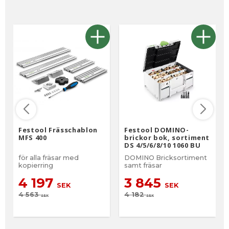
Festool Frässchablon
Festool DOMINO-
MFS 400
brickor bok, sortiment
DS 4/5/6/8/10 1060 BU
för alla fräsar med
DOMINO Bricksortiment
kopierring
samt fräsar
4 197
3 845
SEK
SEK
4 563
4 182
SEK
SEK