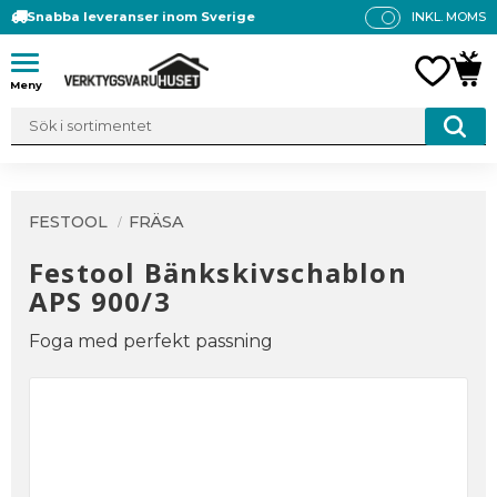
Snabba leveranser inom Sverige
INKL. MOMS
P
R
Meny
FAVO
KUN
IS
E
R
V
IS
A
FESTOOL
FRÄSA
S
Festool Bänkskivschablon
APS 900/3
Foga med perfekt passning