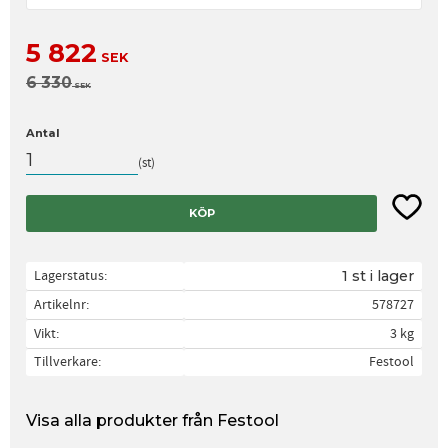
Nedsatt pris:
5 822
SEK
Ordinarie pris:
6 330
SEK
Antal
st
Lägg til
KÖP
Lagerstatus
1 st i lager
Artikelnr
578727
Vikt
3 kg
Tillverkare
Festool
Visa alla produkter från Festool