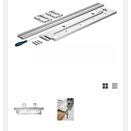
Rutnätsvy
Listvy