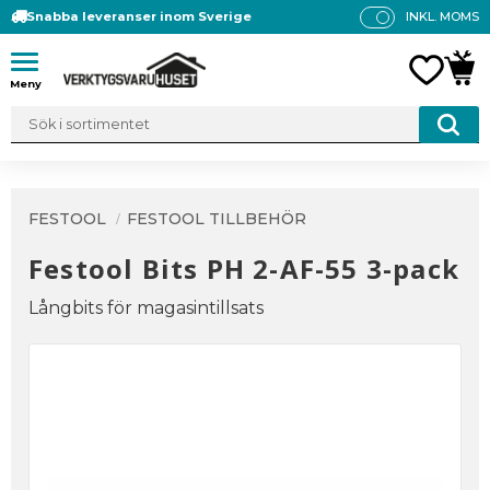
Snabba leveranser inom Sverige
INKL. MOMS
P
R
Meny
FAVO
KUN
IS
E
R
V
IS
A
FESTOOL
FESTOOL TILLBEHÖR
S
Festool Bits PH 2-AF-55 3-pack
Långbits för magasintillsats