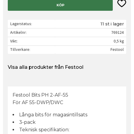
Lägg til
KÖP
Lagerstatus
11 st i lager
Artikelnr
769124
Vikt
0,5 kg
Tillverkare
Festool
Visa alla produkter från Festool
Festool Bits PH 2-AF-55
För AF 55-DWP/DWC
Långa bits för magasintillsats
3-pack
Teknisk specifikation: