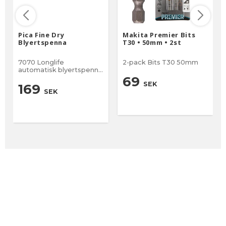
Pica Fine Dry
Makita Premier Bits
Blyertspenna
T30 • 50mm • 2st
7070 Longlife
2-pack Bits T30 50mm
automatisk blyertspenna
0,9mm
69
SEK
169
SEK