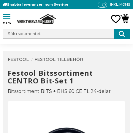
Snabba leveranser inom Sverige
INKL. MOMS
P
R
Meny
FAVO
KUN
IS
E
R
V
IS
A
FESTOOL
FESTOOL TILLBEHÖR
S
Festool Bitssortiment
CENTRO Bit-Set 1
Bitssortiment BITS + BHS 60 CE TL 24-delar