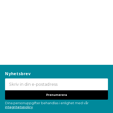
Nyhetsbrev
Prenumerera
Dina personuppgifter behandlas i enlighet med vår
integritetspolicy
.