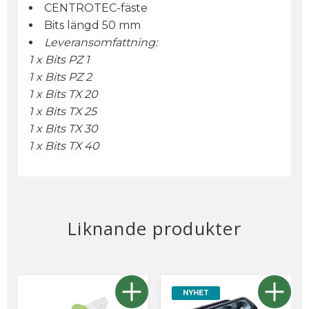
CENTROTEC-fäste
Bits längd 50 mm
Leveransomfattning:
1 x Bits PZ 1
1 x Bits PZ 2
1 x Bits TX 20
1 x Bits TX 25
1 x Bits TX 30
1 x Bits TX 40
Liknande produkter
NYHET