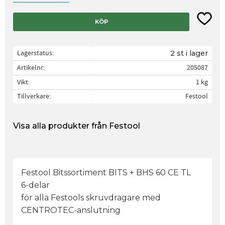
Lägg til
KÖP
Lagerstatus
2 st i lager
Artikelnr
205087
Vikt
1 kg
Tillverkare
Festool
Visa alla produkter från Festool
Festool Bitssortiment BITS + BHS 60 CE TL
6-delar
för alla Festools skruvdragare med
CENTROTEC-anslutning