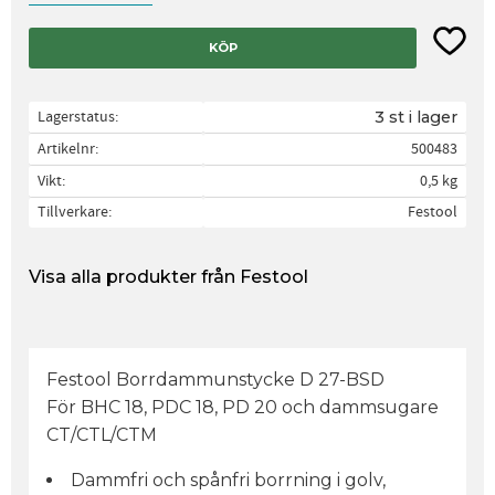
Lägg til
KÖP
Lagerstatus
3 st i lager
Artikelnr
500483
Vikt
0,5 kg
Tillverkare
Festool
Visa alla produkter från Festool
Festool Borrdammunstycke D 27-BSD
För BHC 18, PDC 18, PD 20 och dammsugare
CT/CTL/CTM
Dammfri och spånfri borrning i golv,