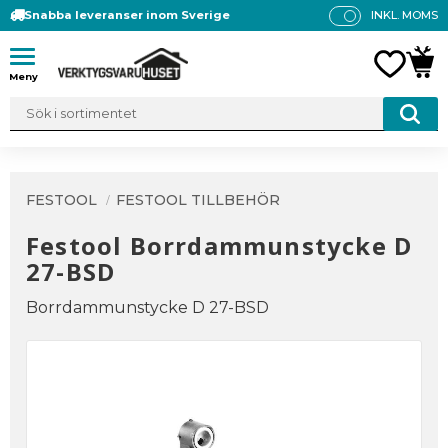
Snabba leveranser inom Sverige
INKL. MOMS
P
R
Meny
FAVO
KUN
IS
E
R
V
IS
A
FESTOOL
FESTOOL TILLBEHÖR
S
Festool Borrdammunstycke D
27-BSD
Borrdammunstycke D 27-BSD