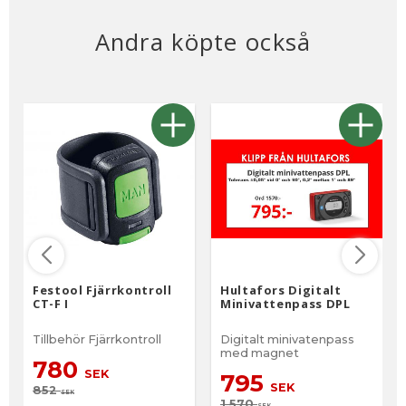
Andra köpte också
Festool Fjärrkontroll
Hultafors Digitalt
CT-F I
Minivattenpass DPL
Tillbehör Fjärrkontroll
Digitalt minivatenpass
med magnet
780
SEK
795
SEK
852
SEK
1 570
SEK