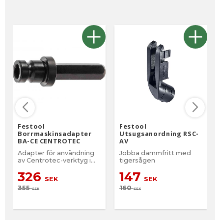
Festool
Festool
Borrmaskinsadapter
Utsugsanordning RSC-
BA-CE CENTROTEC
AV
Adapter för användning
Jobba dammfritt med
av Centrotec-verktyg i
tigersågen
borrmaskiner och
326
147
standardskruvdragare
SEK
SEK
355
160
SEK
SEK