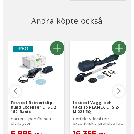
Andra köpte också
NYHET
Festool Batterislip
Festool Vägg- och
Rund Excenter ETSC 2
takslip PLANEX LHS 2-
150-Basic
M 225 EQ
batterislipen för helt
Perfekt ytkvalitet:
plana ytor.
excentrisk sliprörelse för
repfria ytor av högsta
5 985
16 355
klass