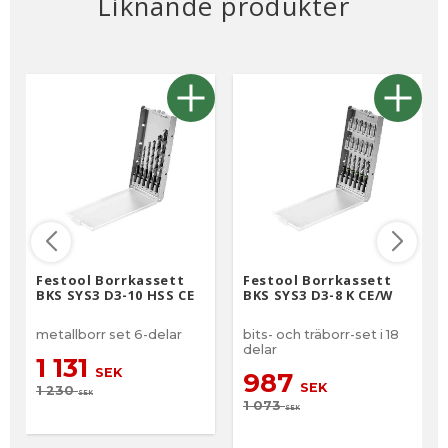
Liknande produkter
Festool Borrkassett
Festool Borrkassett
BKS SYS3 D3-10 HSS CE
BKS SYS3 D3-8 K CE/W
metallborr set 6-delar
bits- och träborr-set i 18
delar
1 131
SEK
987
SEK
1 230
SEK
1 073
SEK