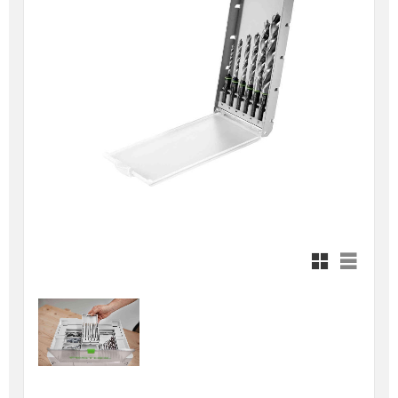
Rutnätsvy
Listvy