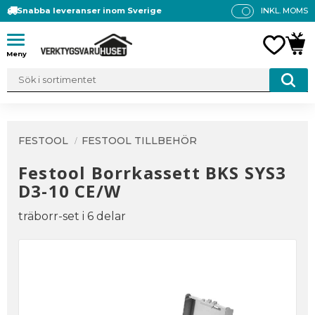
Snabba leveranser inom Sverige
INKL. MOMS
P
R
Meny
FAVO
KUN
IS
E
R
V
IS
A
FESTOOL
FESTOOL TILLBEHÖR
S
Festool Borrkassett BKS SYS3
D3-10 CE/W
träborr-set i 6 delar