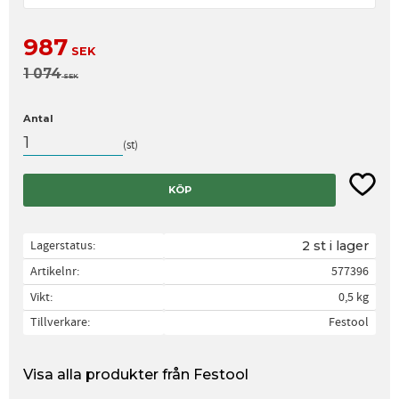
Nedsatt pris:
987
SEK
Ordinarie pris:
1 074
SEK
Antal
st
Lägg til
KÖP
Lagerstatus
2 st i lager
Artikelnr
577396
Vikt
0,5 kg
Tillverkare
Festool
Visa alla produkter från Festool