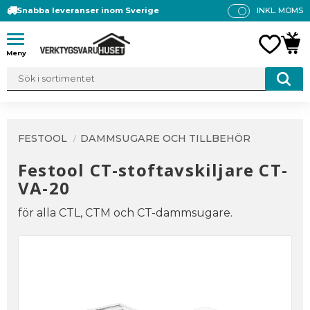
Snabba leveranser inom Sverige
INKL. MOMS
P
R
Meny
FAVO
KUN
IS
E
R
V
IS
A
FESTOOL
DAMMSUGARE OCH TILLBEHÖR
S
Festool CT-stoftavskiljare CT-
VA-20
för alla CTL, CTM och CT-dammsugare.