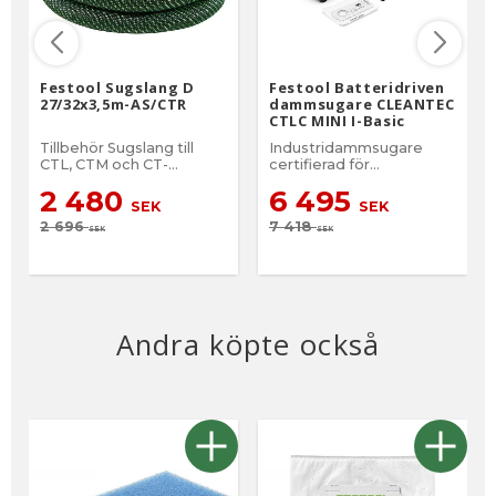
Festool Sugslang D
Festool Batteridriven
27/32x3,5m-AS/CTR
dammsugare CLEANTEC
CTLC MINI I-Basic
Tillbehör Sugslang till
Industridammsugare
CTL, CTM och CT-
certifierad för
dammsugare.
dammklass L
2 480
6 495
SEK
SEK
2 696
7 418
SEK
SEK
Andra köpte också