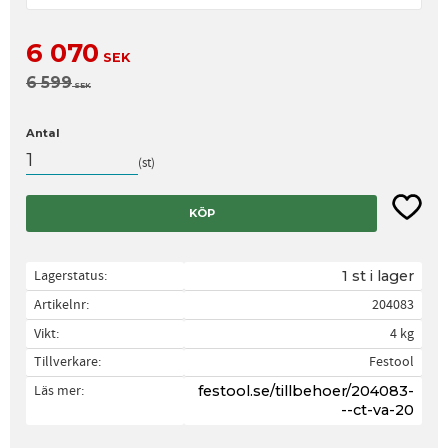
Nedsatt pris:
6 070
SEK
Ordinarie pris:
6 599
SEK
Antal
st
Lägg til
KÖP
Lagerstatus
1 st i lager
Artikelnr
204083
Vikt
4 kg
Tillverkare
Festool
Läs mer
festool.se/tillbehoer/204083-
--ct-va-20