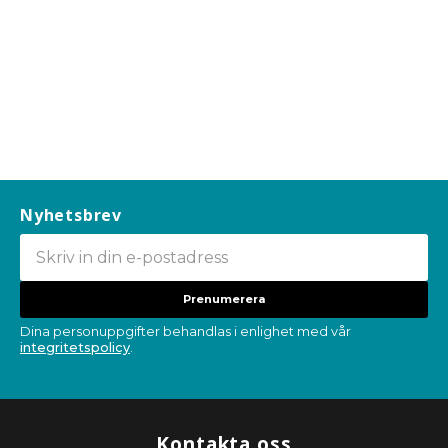
Nyhetsbrev
Prenumerera
Dina personuppgifter behandlas i enlighet med vår
integritetspolicy
.
Kontakta oss