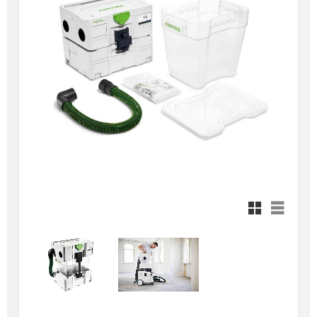
Rutnätsvy
Listvy