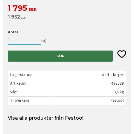
Nedsatt pris:
1 795
SEK
Ordinarie pris:
1 952
SEK
Antal
st
Lägg til
KÖP
Lagerstatus
4 st i lager
Artikelnr
493539
Vikt
0,5 kg
Tillverkare
Festool
Visa alla produkter från Festool