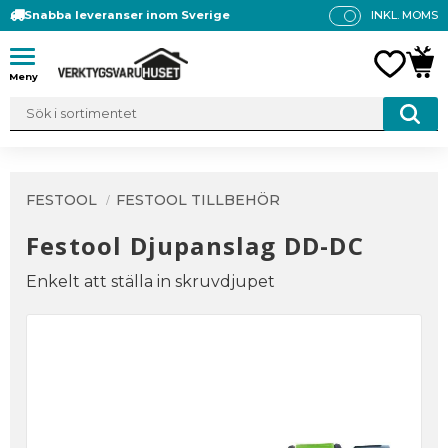
Snabba leveranser inom Sverige
INKL. MOMS
P
R
Meny
FAVO
KUN
IS
E
R
V
IS
A
FESTOOL
FESTOOL TILLBEHÖR
S
Festool Djupanslag DD-DC
Enkelt att ställa in skruvdjupet