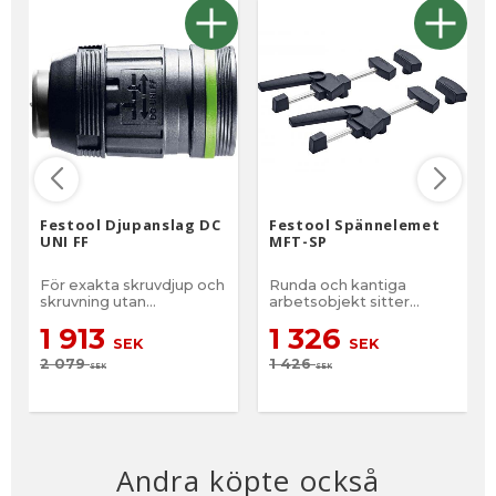
Festool Djupanslag DC
Festool Spännelemet
UNI FF
MFT-SP
För exakta skruvdjup och
Runda och kantiga
skruvning utan
arbetsobjekt sitter
tryckmärken
säkert
1 913
1 326
SEK
SEK
2 079
1 426
SEK
SEK
Andra köpte också