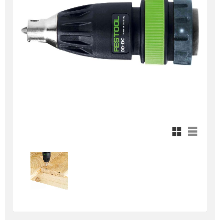
Rutnätsvy
Listvy