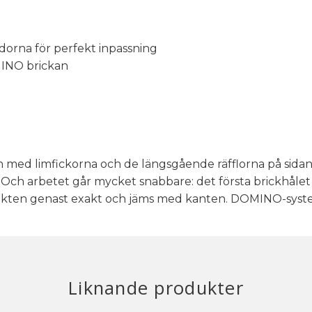
idorna för perfekt inpassning
MINO brickan
med limfickorna och de längsgående räfflorna på sidan gö
t. Och arbetet går mycket snabbare: det första brickhåle
bjekten genast exakt och jäms med kanten. DOMINO-system
Liknande produkter