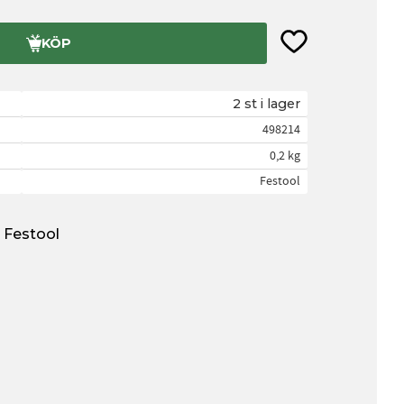
Lägg till i favorite
KÖP
2 st i lager
498214
0,2 kg
Festool
n Festool