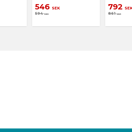
546
792
SEK
SE
594
861
SEK
SEK