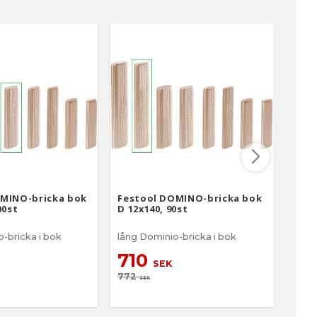
OMINO-bricka bok
Festool DOMINO-bricka bok
Fest
00st
D 12x140, 90st
D 14
-bricka i bok
lång Dominio-bricka i bok
lång 
710
71
SEK
772
772
SEK