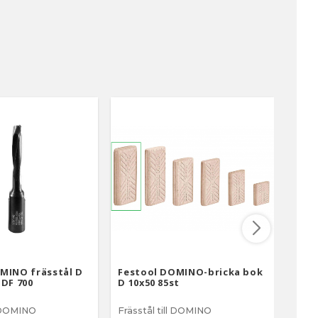
MINO frässtål D
Festool DOMINO-bricka bok
Fest
-DF 700
D 10x50 85st
12-N
l DOMINO
Frässtål till DOMINO
Fräss