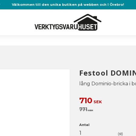
r
Välkommen till den unika butiken på webben och I Örebro!
Festool DOMIN
lång Dominio-bricka i b
Nedsatt pris:
710
SEK
Ordinarie pris:
771
SEK
Antal
st