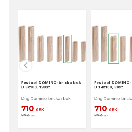
Festool DOMINO-bricka bok
Festool DOMINO-
D 8x100, 190st
D 14x100, 80st
lång Dominio-bricka i bok
lång Dominio-bricka
710
710
SEK
SEK
772
772
SEK
SEK