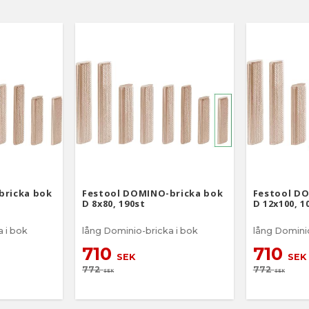
bricka bok
Festool DOMINO-bricka bok
Festool D
D 8x80, 190st
D 12x100, 1
 i bok
lång Dominio-bricka i bok
lång Dominio
710
710
SEK
SEK
772
772
SEK
SEK