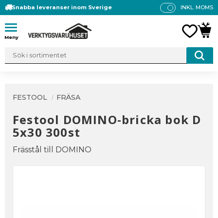
Snabba leveranser inom Sverige
INKL. MOMS
P
R
Meny
FAVO
KUN
IS
E
R
V
IS
A
FESTOOL
FRÄSA
S
Festool DOMINO-bricka bok D
5x30 300st
Frässtål till DOMINO