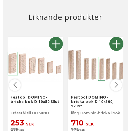
Liknande produkter
Festool DOMINO-
Festool DOMINO-
bricka bok D 10x50 85st
bricka bok D 10x100,
120st
Frässtål till DOMINO
lång Dominio-bricka i bok
253
710
SEK
SEK
275
772
SEK
SEK