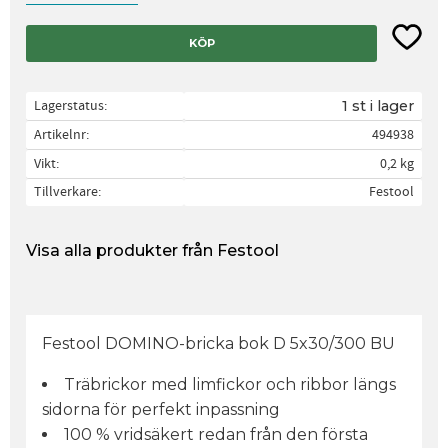
Lägg til
KÖP
Lagerstatus
1 st i lager
Artikelnr
494938
Vikt
0,2 kg
Tillverkare
Festool
Visa alla produkter från Festool
Festool DOMINO-bricka bok D 5x30/300 BU
Träbrickor med limfickor och ribbor längs
sidorna för perfekt inpassning
100 % vridsäkert redan från den första