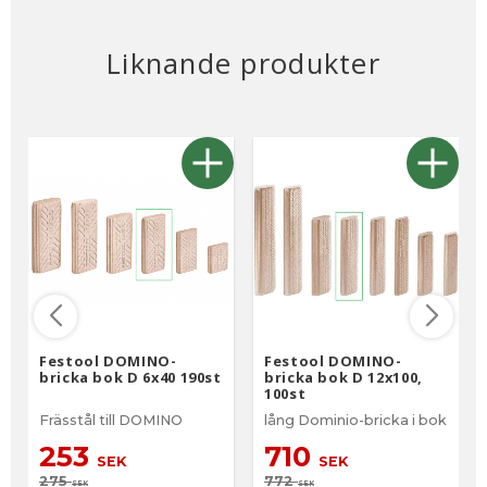
Liknande produkter
Festool DOMINO-
Festool DOMINO-
bricka bok D 6x40 190st
bricka bok D 12x100,
100st
Frässtål till DOMINO
lång Dominio-bricka i bok
253
710
SEK
SEK
275
772
SEK
SEK