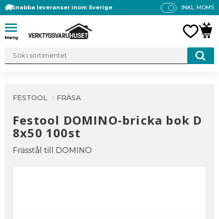
Snabba leveranser inom Sverige
INKL. MOMS
P
R
Meny
FAVO
KUN
IS
E
R
V
IS
A
FESTOOL
FRÄSA
S
Festool DOMINO-bricka bok D
8x50 100st
Frässtål till DOMINO