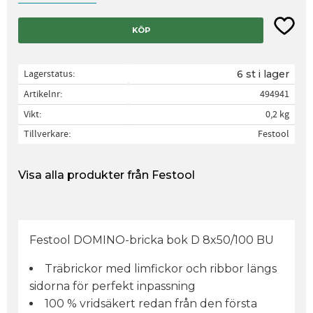
Lägg til
KÖP
Lagerstatus
6 st i lager
Artikelnr
494941
Vikt
0,2 kg
Tillverkare
Festool
Visa alla produkter från Festool
Festool DOMINO-bricka bok D 8x50/100 BU
Träbrickor med limfickor och ribbor längs
sidorna för perfekt inpassning
100 % vridsäkert redan från den första