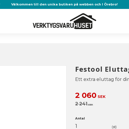
r
Välkommen till den unika butiken på webben och I Örebro!
Festool Elutt
Ett extra eluttag för 
Nedsatt pris:
2 060
SEK
Ordinarie pris:
2 241
SEK
Antal
st