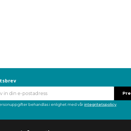
tsbrev
Pr
ersonuppgifter behandlas i enlighet med vår
integritetspolicy
.