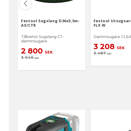
Festool Sugslang D36x3,5m-
Festool Utsugsa
AS/CTR
FLX W
Tillbehör Sugslang CT-
Dammsugare CLE
dammsugare.
3 208
SEK
2 800
SEK
3 487
SEK
3 049
SEK