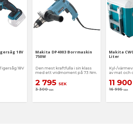
igersåg 18V
Makita DP4003 Borrmaskin
Makita CW0
750W
Liter
Tigersåg 18V
​Den mest kraftfulla i sin klass
Kyl-/värmevä
med ett vridmoment på 73 Nm.
av mat och 
2 795
11 90
SEK
3 300
16 995
SEK
SEK