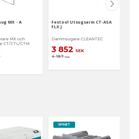
sug MX - A
Festool Utsugsarm CT-ASA
Fest
FLX J
örare MX och
Dammsugare CLEANTEC
Festo
e CT/CTL/CTM
CT 11, 22
3 852
av ce
SEK
5
lämpl
K
4 187
smut
SEK
629
effek
arbet
Dammfritt. F
mine
trädamm Fi
dammkla
med 
% för uppsugning av
mede
damm
NYHET