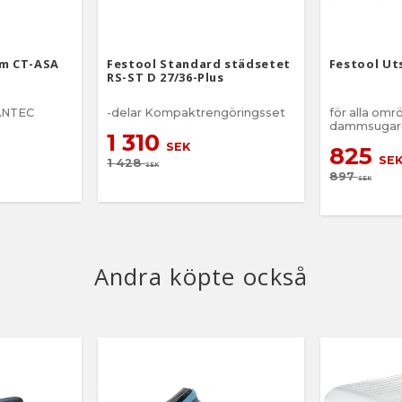
rm CT-ASA
Festool Standard städsetet
Festool Ut
RS-ST D 27/36-Plus
ANTEC
-delar Kompaktrengöringsset
för alla omr
dammsugar
1 310
SEK
825
SE
1 428
SEK
897
SEK
Andra köpte också