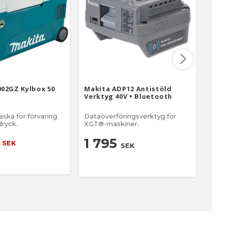
02GZ Kylbox 50
Makita ADP12 Antistöld
Fest
Verktyg 40V • Bluetooth
1010
ska för förvaring
Dataöverföringsverktyg för
Fest
dryck.
XGT®-maskiner.
för O
OF 1010 R, 
0
61
styr
1 795
SEK
SEK
styra
665
styr
med 
allt f
dekor
ytan. Perfekt styrning p
styr
styrn
Säker
handta
med s