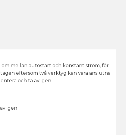
m mellan autostart och konstant ström, för
uttagen eftersom två verktyg kan vara anslutna
ontera och ta av igen.
av igen