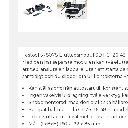
Festool 578078 Eluttagsmodul SD I-CT26-48
Med den här separata modulen kan två elutt
att t.ex. ansluta en laddare, utan att starta
samtidigt och du slipper dra ur kontakterna vä
Kan ställas om: från autostart till konsta
Ingen växelvis urdragning: två elverktyg kan
Snabbmonterad: med den praktiska hållar
Kompatibel: med alla CT 26, 36, 48 EI-modell
extra eluttag med val mellan autostart oc
Mått (LxBxH) 160 x 122 x 85 mm