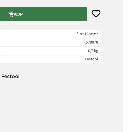
Lägg till i favorite
KÖP
1 st i lager
578078
0,7 kg
Festool
n Festool