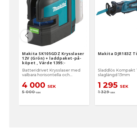
Makita SK105GDZ Krysslaser
Makita DJR183Z T
12V (Grön) + laddpaket-på-
köpet , Värde 1395:-
Batteridrivet Krysslaser med
Sladdlös Kompakt 
valbara horisontella och
slaglängd 13mm
vertikala linjer
4 000
1 295
SEK
SEK
5 000
1 329
SEK
SEK