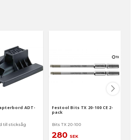
apterbord ADT-
Festool Bits TX 20-100 CE 2-
Fest
pack
pac
till sticksåg
Bits TX 20-100
Bits 
280
2
SEK