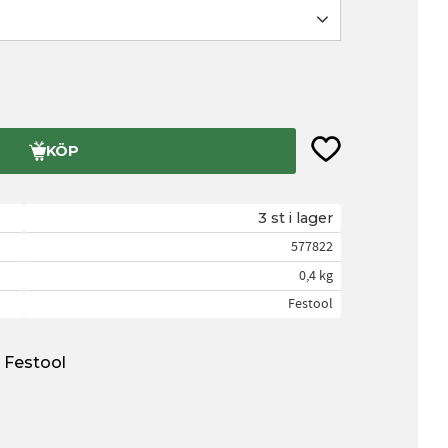
Lägg till i favorite
KÖP
3 st i lager
577822
0,4 kg
Festool
n Festool