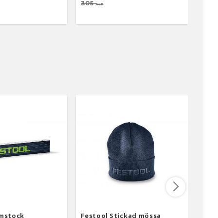
305
305
SEK
umstock
Festool Stickad mössa
Fest