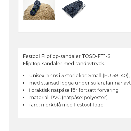
Festool Flipflop-sandaler TOSD-FT1-S
Flipflop-sandaler med sandavtryck.
unisex, finns i 3 storlekar: Small (EU 38–4
med stansad logga under sulan, lämnar avt
i praktisk nätpåse för fortsatt förvaring
material: PVC (nätpåse: polyester)
färg: mörkblå med Festool-logo