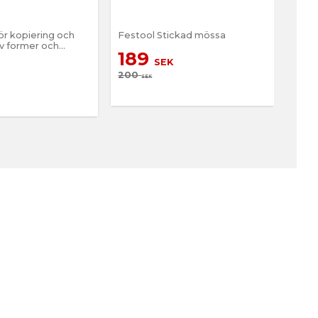
ör kopiering och
Festool Stickad mössa
Damm
av former och
och 
189
SEK
6
200
SEK
695