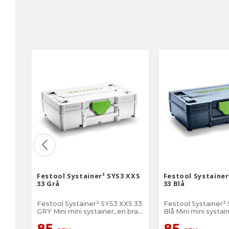
Festool Systainer³ SYS3 XXS
Festool Systainer
33 Grå
33 Blå
Festool Systainer³ SYS3 XXS 33
Festool Systainer³
GRY Mini mini systainer, en bra
Blå Mini mini systainer, en bra
låda för att förvara bits,
låda för att förvara 
85
85
bitshållare, visitkort och övriga
bitshållare, visitkor