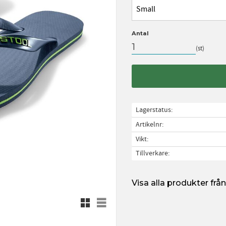
Small
Antal
st
Lagerstatus
Artikelnr
Vikt
Tillverkare
Visa alla produkter frå
Rutnätsvy
Listvy