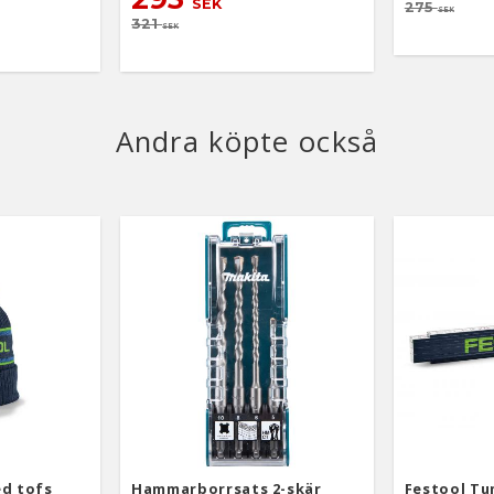
SEK
275
saker. av
SEK
321
SEK
XS
g och T-
05 x 31 mm
9 x 102 x 23
Andra köpte också
d tofs
Hammarborrsats 2-skär
Festool T