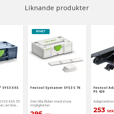
Liknande produkter
NYHET
³ SYS3 XXS
Festool Systainer SYS3 S 76
Festool Ad
PS 420
 SYS3 XXS 33
Den lilla lådan med stora
Adapterbord 
möjligheter
253
bits,
SEK
295
t , små