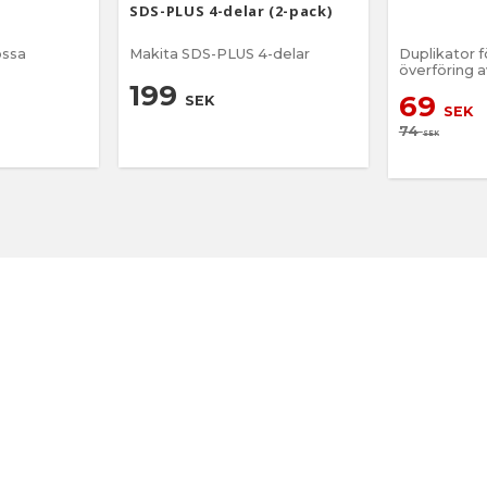
SDS-PLUS 4-delar (2-pack)
össa
Makita SDS-PLUS 4-delar
Duplikator f
överföring 
konturer
199
69
SEK
SEK
74
SEK