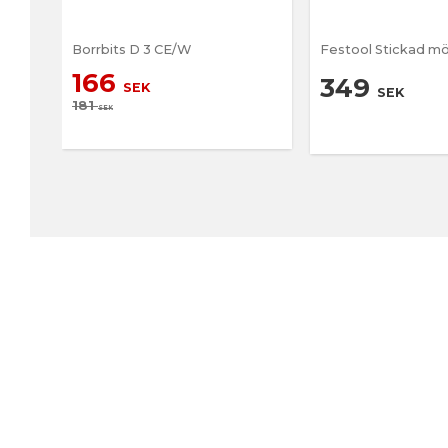
Borrbits D 3 CE/W
Festool Stickad m
166
349
SEK
SEK
181
SEK