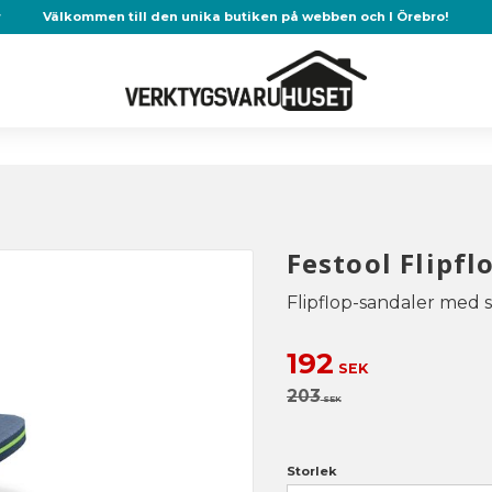
r
Välkommen till den unika butiken på webben och I Örebro!
Festool Flipf
Flipflop-sandaler med 
Nedsatt pris:
192
SEK
Ordinarie pris:
203
SEK
Storlek