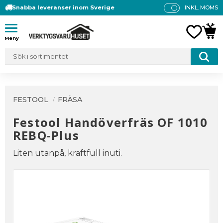
Snabba leveranser inom Sverige
INKL. MOMS
P
R
Meny
FAVO
KUN
IS
E
R
V
IS
A
FESTOOL
FRÄSA
S
Festool Handöverfräs OF 1010
REBQ-Plus
Liten utanpå, kraftfull inuti.