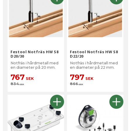
Festool Notfräs HW S8
Festool Notfräs HW S8
D20/30
D22/20
Notfräs i hårdmetall med
Notfräs i hårdmetall med
en diameter på 20 mm.
en diameter på 22 mm.
767
797
SEK
SEK
834
866
SEK
SEK