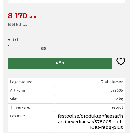
Nedsatt pris:
8 170
SEK
Ordinarie pris:
8 883
SEK
Antal
st
Lägg til
KÖP
Lagerstatus
3 st i lager
Artikelnr
578005
Vikt
12 kg
Tillverkare
Festool
Läs mer
festool.se/produkter/fraesar/h
andoeverfraesar/578005---of-
1010-rebq-plus