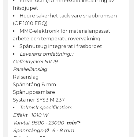
Enkel och 1/10 mm-exakt inställning av
fräsdjupet
Högre säkerhet tack vare snabbromsen
(OF 1010 EBQ)
MMC-elektronik för materialanpassat
arbete och temperaturövervakning
Spånutsug integrerat i fräsbordet
Leverans omfattning: :
Gaffelnyckel NV 19
Parallellanslag
Rälsanslag
Spänntång 8 mm
Spånuppsamlare
Systainer SYS3 M 237
Teknisk specifikation:
Effekt 1010 W
Varvtal 9500 - 23000
min⁻¹
Spänntångs-Ø 6 - 8 mm