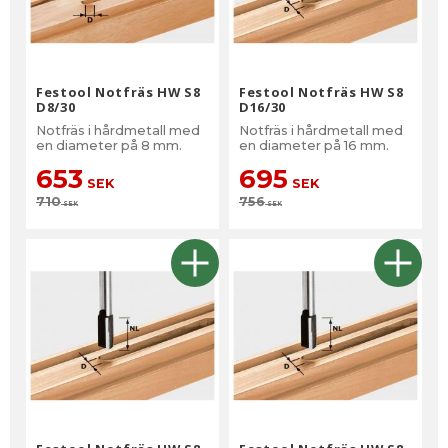
Festool Notfräs HW S8
Festool Notfräs HW S8
D8/30
D16/30
Notfräs i hårdmetall med
Notfräs i hårdmetall med
en diameter på 8 mm.
en diameter på 16 mm.
653
695
SEK
SEK
710
756
SEK
SEK