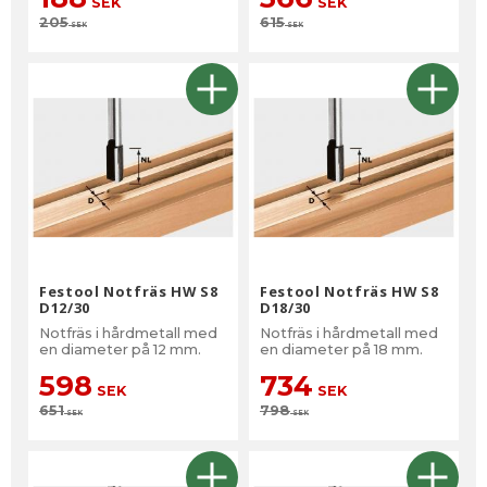
SEK
SEK
205
615
SEK
SEK
Festool Notfräs HW S8
Festool Notfräs HW S8
D12/30
D18/30
Notfräs i hårdmetall med
Notfräs i hårdmetall med
en diameter på 12 mm.
en diameter på 18 mm.
598
734
SEK
SEK
651
798
SEK
SEK