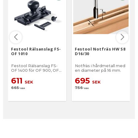
Festool Rälsanslag FS-
Festool Notfräs HW S8
OF 1010
D16/30
Festool Rälsanslag FS-
Notfräs i hårdmetall med
OF 1400 för OF 900, OF
en diameter på 16 mm.
1000, OF 1010, OF 1010 R,
611
695
KF Med adaptern för
SEK
SEK
styrskenan kan
665
756
handöverfräsen styras
SEK
SEK
säkert och exakt på
styrskenan.
Kombinationen med
styrskenan passar
framför allt för att fräsa
spår, gradlister,
dekornoter eller
urfräsningar i ytan.
Perfekt styrning på
styrskenan genom