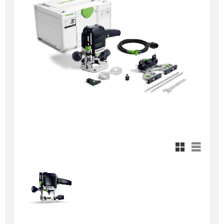
Rutnätsvy
Listvy