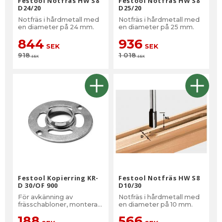
Festool Notfräs HW S8
Festool Notfräs HW S8
D24/20
D25/20
Notfräs i hårdmetall med
Notfräs i hårdmetall med
en diameter på 24 mm.
en diameter på 25 mm.
844
936
SEK
SEK
918
1 018
SEK
SEK
Festool Kopierring KR-
Festool Notfräs HW S8
D 30/OF 900
D10/30
För avkänning av
Notfräs i hårdmetall med
frässchabloner, monteras
en diameter på 10 mm.
i handöverfräsen utan
188
566
verktyg