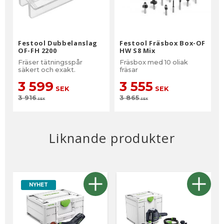
Festool Dubbelanslag
Festool Fräsbox Box-OF
OF-FH 2200
HW S8 Mix
Fräser tätningsspår
Fräsbox med 10 oliak
säkert och exakt.
fräsar
3 599
3 555
SEK
SEK
3 916
3 865
SEK
SEK
Liknande produkter
NYHET