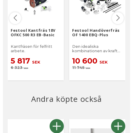
Festool Kantfräs 18V
Festool Handöverfräs
OFKC 500 R3 EB-Basic
OF 1400 EBQ-Plus
Kantfräsen för felfritt
Den idealiska
arbete.
kombinationen av kraft
och komfort.
5 817
10 600
SEK
SEK
6 323
11 745
SEK
SEK
Andra köpte också