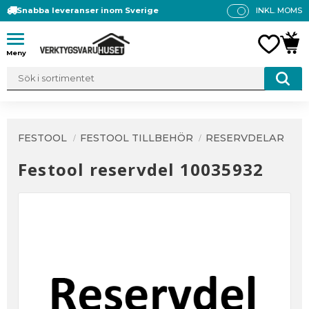
Snabba leveranser inom Sverige
INKL. MOMS
P
R
Meny
FAVO
KUN
IS
E
R
V
IS
A
FESTOOL
FESTOOL TILLBEHÖR
RESERVDELAR
S
Festool reservdel 10035932