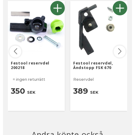
Festool reservdel
Festool reservdel,
200218
Ändstopp FSK 670
= ingen returrätt
Reservdel
350
389
SEK
SEK
Andra köpte också