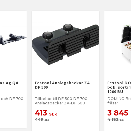
anslag QA-
Festool Anslagsbackar ZA-
Festool D
DF 500
bok, sortim
1060 BU
00 och DF 700
Tillbehör till DF 500 DF 700
DOMINO Bri
Anslagsbackar ZA-DF 500
fräsar
413
3 845
SEK
449
4 182
SEK
SEK