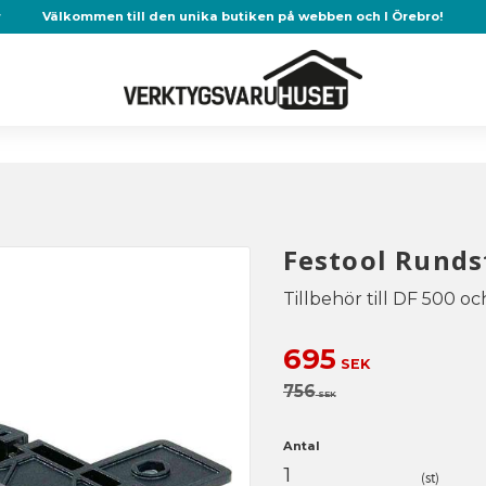
r
Välkommen till den unika butiken på webben och I Örebro!
Festool Runds
Tillbehör till DF 500 o
Nedsatt pris:
695
SEK
Ordinarie pris:
756
SEK
Antal
st