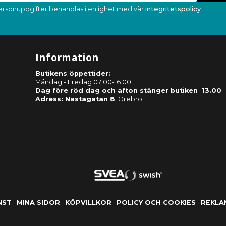
ersonuppgifter behandlas i enlighet med vår
integritetspolicy
.
Information
Butikens öppettider:
Måndag - Fredag 07:00-16:00
Dag före röd dag och afton stänger butiken 13.00
Adress: Nastagatan 8
Örebro
NST
MINA SIDOR
KÖPVILLKOR
POLICY OCH COOKIES
REKLA