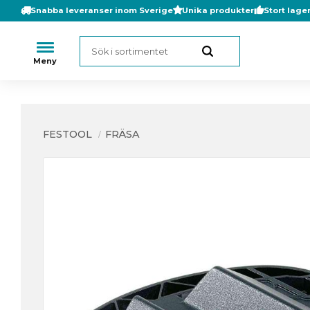
Snabba leveranser inom Sverige
Unika produkter
Stort lage
FESTOOL
FRÄSA