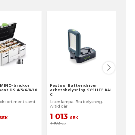
reko
komb
nätsl
slipn
N
Diamate
taks
EQ(I)
225 E
ej f
OMINO-brickor
Festool Batteridriven
Fest
ent DS 4/5/6/8/10
arbetsbelysning SYSLITE KAL
Exce
C
cksortiment samt
Liten lampa. Bra belysning.
batte
Alltid där
5 
1 013
SEK
SEK
6 5
1 103
SEK