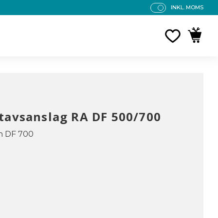
INKL. MOMS
P
R
FAVORITE
KUNDV
IS
E
R
V
IS
A
S
tavsanslag RA DF 500/700
ch DF 700