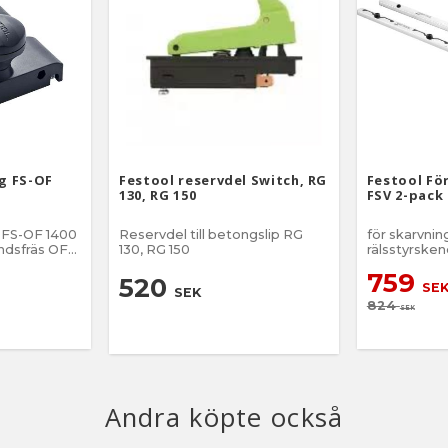
ag FS-OF
Festool reservdel Switch, RG
Festool Fö
130, RG 150
FSV 2-pack
 FS-OF 1400
Reservdel till betongslip RG
för skarvnin
andsfräs OF
130, RG 150
rälsstyrsken
arbetsstyc
759
s utan stänger
520
SE
SEK
824
SEK
Andra köpte också