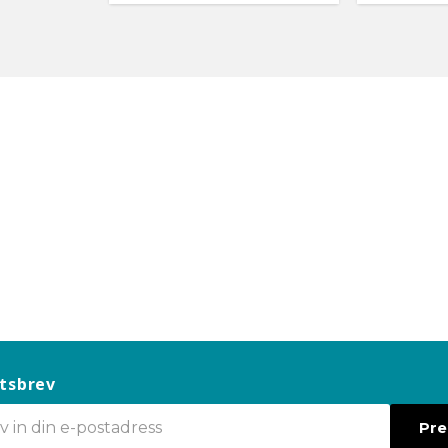
tsbrev
Pr