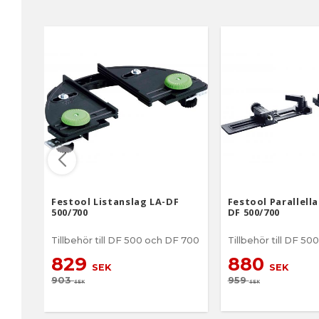
handöverfräsen Stödet
förhindrar att handöverfräsen
välter från styrskenan komplett
med stödben för användning
av handöverfräsar OF900,
OF1000, OF 1010, OF 1010 R med
styrskenor FS utan stänge
Festool Listanslag LA-DF
Festool Parallell
500/700
DF 500/700
Tillbehör till DF 500 och DF 700
Tillbehör till DF 5
829
880
SEK
SEK
903
959
SEK
SEK