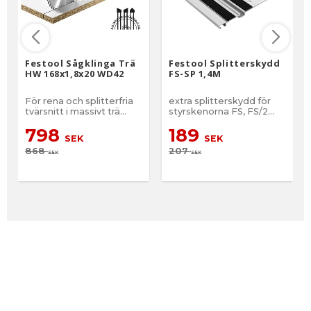
Festool Sågklinga Trä
Festool Splitterskydd
HW 168x1,8x20 WD42
FS-SP 1,4M
För rena och splitterfria
extra splitterskydd för
tvärsnitt i massivt trä
styrskenorna FS, FS/2
samt belagda eller
och FSK
798
189
fanerade skivor
SEK
SEK
868
207
SEK
SEK