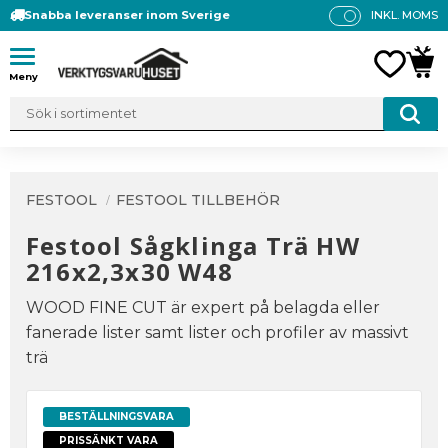
Snabba leveranser inom Sverige
INKL. MOMS
P
R
Meny
FAVO
KUN
IS
E
R
V
IS
A
FESTOOL
FESTOOL TILLBEHÖR
S
Festool Sågklinga Trä HW
216x2,3x30 W48
WOOD FINE CUT är expert på belagda eller
fanerade lister samt lister och profiler av massivt
trä
BESTÄLLNINGSVARA
PRISSÄNKT VARA