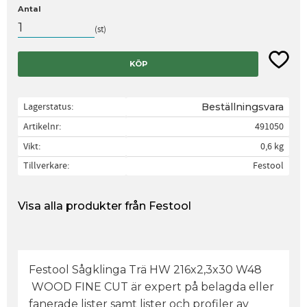
Antal
st
Lägg til
KÖP
Lagerstatus
Beställningsvara
Artikelnr
491050
Vikt
0,6 kg
Tillverkare
Festool
Visa alla produkter från Festool
Festool Sågklinga Trä HW 216x2,3x30 W48
WOOD FINE CUT är expert på belagda eller
fanerade lister samt lister och profiler av