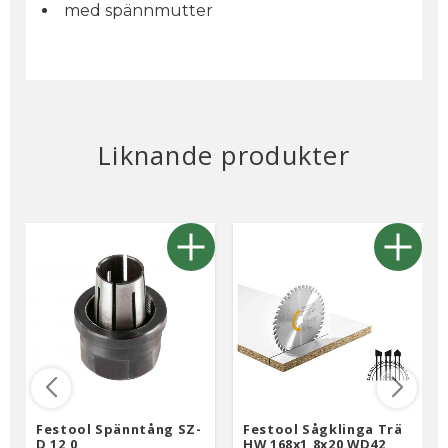
med spännmutter
Liknande produkter
Festool Spänntång SZ-
Festool Sågklinga Trä
D 12,0
HW 168x1,8x20 WD42