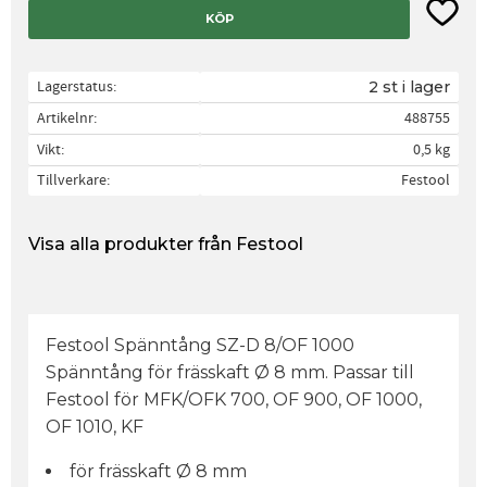
Lägg til
KÖP
Lagerstatus
2 st i lager
Artikelnr
488755
Vikt
0,5 kg
Tillverkare
Festool
Visa alla produkter från Festool
Festool Spänntång SZ-D 8/OF 1000
Spänntång för frässkaft Ø 8 mm. Passar till
Festool för MFK/OFK 700, OF 900, OF 1000,
OF 1010, KF
för frässkaft Ø 8 mm