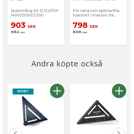
Spänntång SZ-D 12,0/OF
För rena och splitterfria
1400/2000/2200
tvärsnitt i massivt trä
samt belagda eller
903
798
fanerade skivor
SEK
SEK
982
868
SEK
SEK
Andra köpte också
NYHET