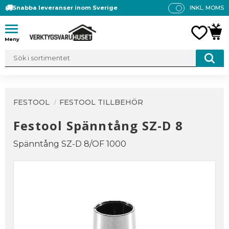
Snabba leveranser inom Sverige
INKL. MOMS
P
R
Meny
FAVO
KUN
IS
E
R
V
IS
A
FESTOOL
FESTOOL TILLBEHÖR
S
Festool Spänntång SZ-D 8
Spänntång SZ-D 8/OF 1000