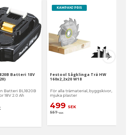
KAMPANJ PRIS
820B Batteri 18V
Festool Sågklinga Trä HW
Maki
20)
160x2,2x20 W18
Gumm
Ion Batteri BL1820B
För alla trämaterial, byggskivor,
​Gum
r 18V 2.0 Ah
mjuka plaster
2
499
SEK
K
557
SEK