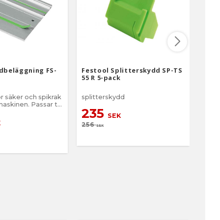
idbeläggning FS-
Festool Splitterskydd SP-TS
Fest
55 R 5-pack
2-pa
r säker och spikrak
splitterskydd
För s
maskinen. Passar till
styrs
235
ktyg som är
SEK
6
för styrskena.
K
256
SEK
700