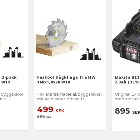
a 3-pack
Festool Sågklinga Trä HW
Makita BL1
0 W18
160x1,8x20 W18
2.0Ah (BL18
, byggskivor,
För alla trämaterial, byggskivor,
Original Li-
nitt
mjuka plaster, fint snitt
med indikato
499
895
SEK
SE
556
SEK