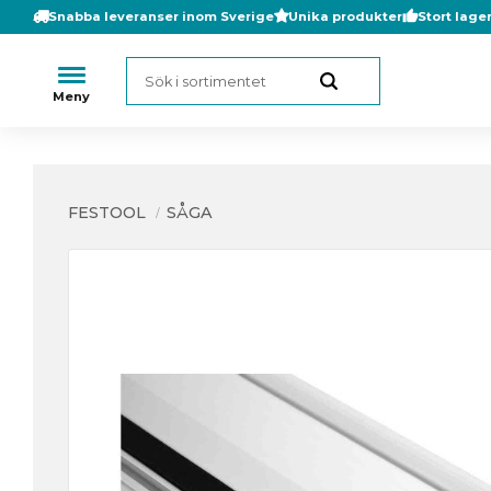
Snabba leveranser inom Sverige
Unika produkter
Stort lage
FESTOOL
SÅGA