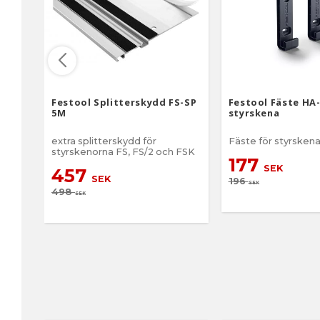
Festool Splitterskydd FS-SP
Festool Fäste HA-
5M
styrskena
extra splitterskydd för
Fäste för styrsken
styrskenorna FS, FS/2 och FSK
177
SEK
457
SEK
196
SEK
498
SEK