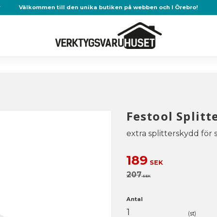
r
Välkommen till den unika butiken på webben och I Örebro!
Festool Splitt
extra splitterskydd för
Nedsatt pris:
189
SEK
Ordinarie pris:
207
SEK
Antal
st