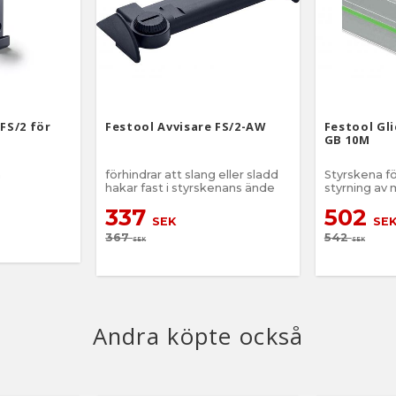
FS/2 för
Festool Avvisare FS/2-AW
Festool Gl
GB 10M
a
förhindrar att slang eller sladd
Styrskena fö
hakar fast i styrskenans ände
styrning av 
Festool ver
337
502
optimerade 
SEK
SE
367
542
SEK
SEK
Andra köpte också