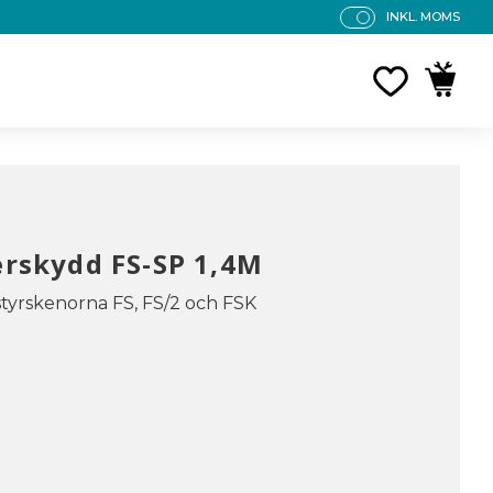
INKL. MOMS
P
R
FAVORITE
KUNDV
IS
E
R
V
IS
A
S
erskydd FS-SP 1,4M
 styrskenorna FS, FS/2 och FSK