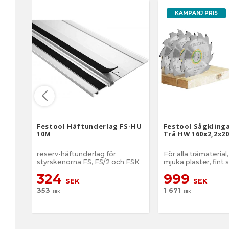
KAMPANJ PRIS
Festool Häftunderlag FS-HU
Festool Sågkling
10M
Trä HW 160x2,2x2
reserv-häftunderlag för
För alla trämaterial
styrskenorna FS, FS/2 och FSK
mjuka plaster, fint s
324
999
SEK
SEK
353
1 671
SEK
SEK