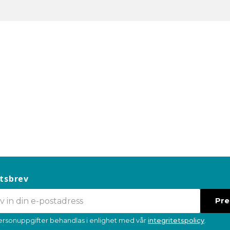
tsbrev
Pr
ersonuppgifter behandlas i enlighet med vår
integritetspolicy
.