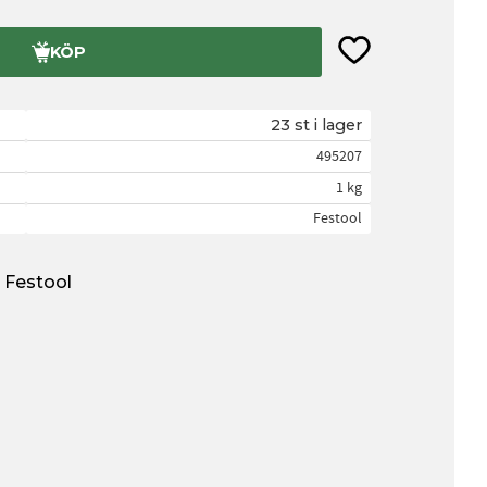
Lägg till i favorite
KÖP
23 st i lager
495207
1 kg
Festool
n Festool