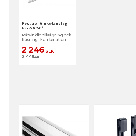
Festool Vinkelanslag
FS-WA/90°
Rätvinklig tillsågning och
fräsning i kombination
med styrskenan
2 246
SEK
2 445
SEK