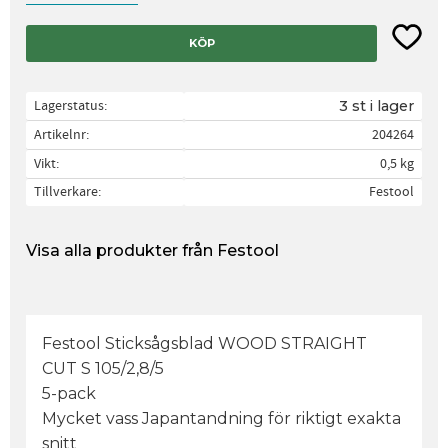
Lägg til
KÖP
Lagerstatus
3 st i lager
Artikelnr
204264
Vikt
0,5 kg
Tillverkare
Festool
Visa alla produkter från Festool
Festool Sticksågsblad WOOD STRAIGHT
CUT S 105/2,8/5
5-pack
Mycket vass Japantandning för riktigt exakta
snitt