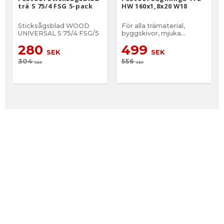
trä S 75/4 FSG 5-pack
HW 160x1,8x20 W18
Sticksågsblad WOOD
För alla trämaterial,
UNIVERSAL S 75/4 FSG/5
byggskivor, mjuka
plaster, fint snitt
280
499
SEK
SEK
304
556
SEK
SEK