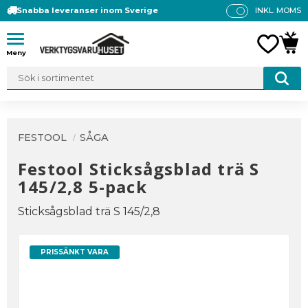
Snabba leveranser inom Sverige
INKL. MOMS
P
R
Meny
FAVO
KUN
IS
E
R
V
IS
A
FESTOOL
SÅGA
S
Festool Sticksågsblad trä S
145/2,8 5-pack
Sticksågsblad trä S 145/2,8
PRISSÄNKT VARA