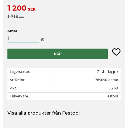
Nedsatt pris:
1 200
SEK
Ordinarie pris:
1 719
SEK
Antal
st
Lägg til
KÖP
Lagerstatus
2 st i lager
Artikelnr
769090-demo
Vikt
0,2 kg
Tillverkare
Festool
Visa alla produkter från Festool