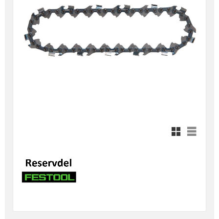
Rutnätsvy
Listvy