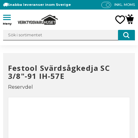
Snabba leveranser inom Sverige
INKL. MOMS
P
R
Meny
FAVO
KUN
IS
E
R
V
IS
A
Festool Svärdsågkedja SC
S
3/8"-91 IH-57E
Reservdel