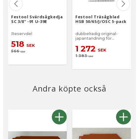
Festool Svärdsågkedja
Festool Träsågblad
SC 3/8" -91 U-39E
HSB 50/65/J/OSC 5-pack
Reservdel
dubbelradig original-
japantandning för
518
precisionssnitt och rena
SEK
1 272
snittkanter
SEK
566
SEK
1 383
SEK
Andra köpte också