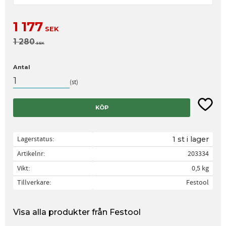
Nedsatt pris:
1 177
SEK
Ordinarie pris:
1 280
SEK
Antal
st
Lägg til
KÖP
Lagerstatus
1 st i lager
Artikelnr
203334
Vikt
0,5 kg
Tillverkare
Festool
Visa alla produkter från Festool