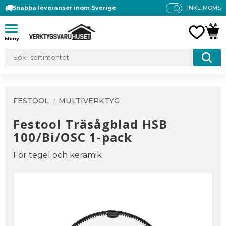
Snabba leveranser inom Sverige
INKL. MOMS
P
R
Meny
FAVO
KUN
IS
E
R
V
IS
A
FESTOOL
MULTIVERKTYG
S
Festool Träsågblad HSB
100/Bi/OSC 1-pack
För tegel och keramik