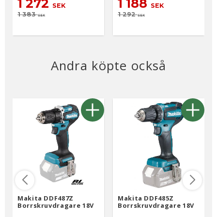
1 272
1 188
snittkanter
SEK
SEK
1 383
1 292
SEK
SEK
Andra köpte också
Makita DDF487Z
Makita DDF485Z
Borrskruvdragare 18V
Borrskruvdragare 18V