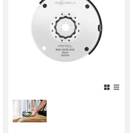
Rutnätsvy
Listvy