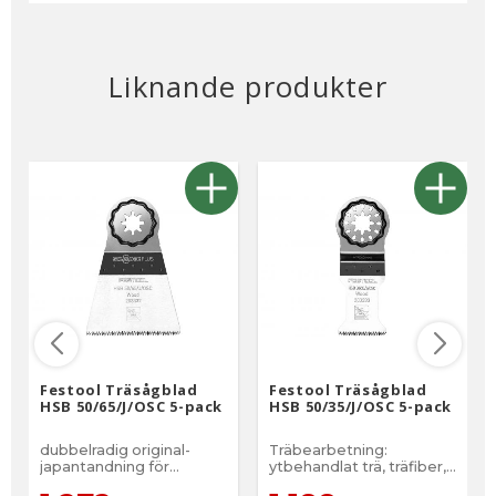
Liknande produkter
Festool Träsågblad
Festool Träsågblad
HSB 50/65/J/OSC 5-pack
HSB 50/35/J/OSC 5-pack
dubbelradig original-
Träbearbetning:
japantandning för
ytbehandlat trä, träfiber,
precisionssnitt och rena
massivt trä, lackerat trä