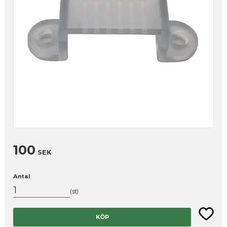
100
SEK
Antal
st
Lägg til
KÖP