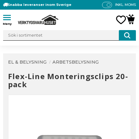
Snabba leveranser inom Sverige
INKL. MOMS
P
R
Meny
FAVO
KUN
IS
E
R
V
IS
A
EL & BELYSNING
ARBETSBELYSNING
S
Flex-Line Monteringsclips 20-
pack