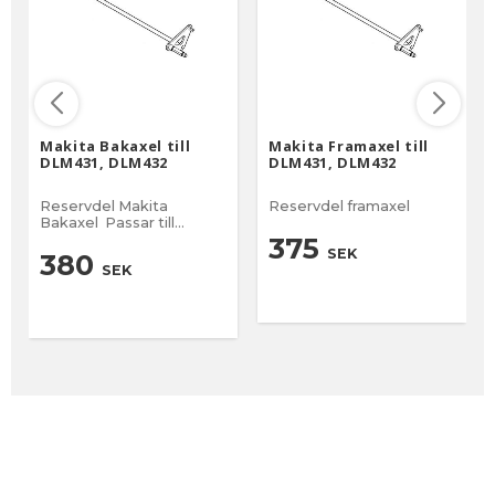
Makita Bakaxel till
Makita Framaxel till
DLM431, DLM432
DLM431, DLM432
Reservdel Makita
Reservdel framaxel
Bakaxel Passar till
gräsklippare DLM431,
375
SEK
DLM432 Nr 57 på
380
SEK
sprängskissen DLM431
NR 90 på sprängskissen
DLM432 Färg Svart