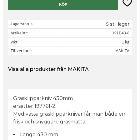
Lägg til
KÖP
Lagerstatus
5 st i lager
Artikelnr
191D43-8
Vikt
1 kg
Tillverkare
MAKITA
Visa alla produkter från MAKITA
Gräsklipparkniv 430mm
ersätter 197761-2
Med vassa gräsklipparknivar får man både en
frisk och snyggare gräsmatta.
Längd 430 mm