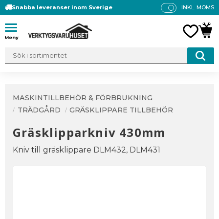
Snabba leveranser inom Sverige
INKL. MOMS
P
R
Meny
FAVO
KUN
IS
E
R
V
IS
A
MASKINTILLBEHÖR & FÖRBRUKNING
S
TRÄDGÅRD
GRÄSKLIPPARE TILLBEHÖR
Gräsklipparkniv 430mm
Kniv till gräsklippare DLM432, DLM431