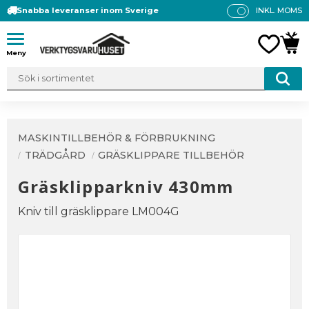
Snabba leveranser inom Sverige
INKL. MOMS
P
R
Meny
FAVO
KUN
IS
E
R
V
IS
A
MASKINTILLBEHÖR & FÖRBRUKNING
S
TRÄDGÅRD
GRÄSKLIPPARE TILLBEHÖR
Gräsklipparkniv 430mm
Kniv till gräsklippare LM004G