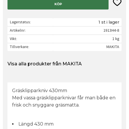
Lägg til
KÖP
Lagerstatus
1 st i lager
Artikelnr
1913H4-8
Vikt
1 kg
Tillverkare
MAKITA
Visa alla produkter från MAKITA
Gräsklipparkniv 430mm
Med vassa gräsklipparknivar får man både en
frisk och snyggare gräsmatta.
Längd 430 mm