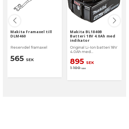
Makita Framaxel till
Makita BL1840B
DLM460
Batteri 18V 4.0Ah med
indikator
Reservdel framaxel
Original Li-Ion batteri 18V
4.0Ah med
batteriindikator
565
895
SEK
SEK
1 100
SEK