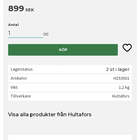
899
SEK
Antal
st
Lägg til
KÖP
Lagerstatus
2 st i lager
Artikelnr
H253501
Vikt
1,2 kg
Tillverkare
Hultafors
Visa alla produkter från Hultafors