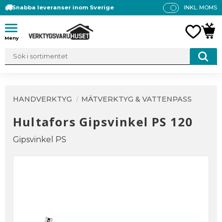
Snabba leveranser inom Sverige
INKL. MOMS
P
R
Meny
FAVO
KUN
IS
E
R
V
IS
A
HANDVERKTYG
MÄTVERKTYG & VATTENPASS
S
Hultafors Gipsvinkel PS 120
Gipsvinkel PS