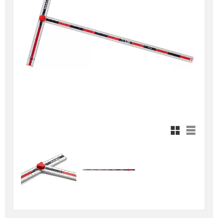
Rutnätsvy
Listvy