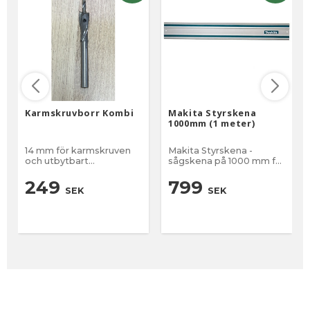
Karmskruvborr Kombi
Makita Styrskena
1000mm (1 meter)
14 mm för karmskruven
Makita Styrskena -
och utbytbart
sågskena på 1000 mm för
centumborr på 5 mm
exakt styrning
249
799
SEK
SEK