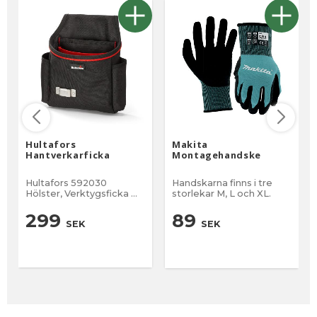
Hultafors
Makita
Hantverkarficka
Montagehandske
Hultafors 592030
Handskarna finns i tre
Hölster, Verktygsficka
storlekar M, L och XL.
Med en praktisk
verktygsficka håller du
299
89
SEK
SEK
enkelt ordning på det du
behöver i det dagliga
arbetet. Den är utformad
för professionellt bruk
och har tre innerfack,
varav ett är särskilt
anpassat för Hultafors
MRS snabbvinkel. Två
sidofickor ger enkel