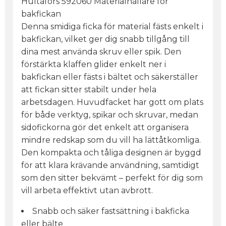
Hultafors 592060 Materialhållare för
bakfickan
Denna smidiga ficka för material fästs enkelt i
bakfickan, vilket ger dig snabb tillgång till
dina mest använda skruv eller spik. Den
förstärkta klaffen glider enkelt ner i
bakfickan eller fästs i bältet och säkerställer
att fickan sitter stabilt under hela
arbetsdagen. Huvudfacket har gott om plats
för både verktyg, spikar och skruvar, medan
sidofickorna gör det enkelt att organisera
mindre redskap som du vill ha lättåtkomliga.
Den kompakta och tåliga designen är byggd
för att klara krävande användning, samtidigt
som den sitter bekvämt – perfekt för dig som
vill arbeta effektivt utan avbrott.
Snabb och säker fastsättning i bakficka
eller bälte