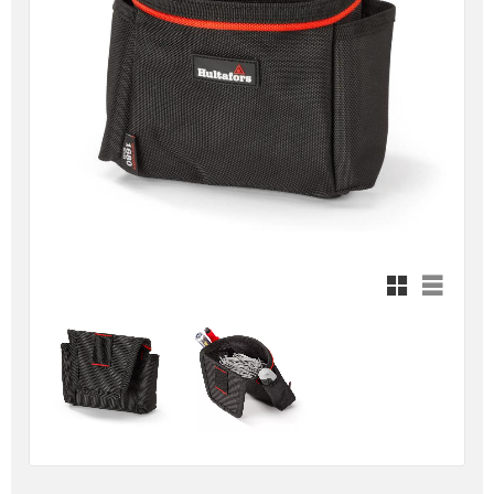
Rutnätsvy
Listvy