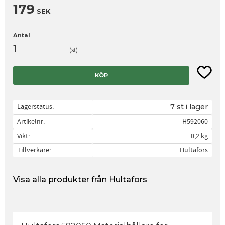
179
SEK
Antal
st
Lägg til
KÖP
Lagerstatus
7 st i lager
Artikelnr
H592060
Vikt
0,2 kg
Tillverkare
Hultafors
Visa alla produkter från Hultafors