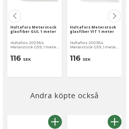
Hultafors Meterstock
Hultafors Meterstock
glasfiber GUL 1 meter
glasfiber VIT 1 meter
Hultafors 200364
Hultafors 200364
Meterstock G59, 1 meter
Meterstock G59, 1 meter
Meterstock tillverkad av
Meterstock tillverkad av
glasfiberförstärkt
glasfiberförstärkt
116
116
SEK
SEK
polyamid. ökad
polyamid. ökad
motståndskraft mot fukt
motståndskraft mot fukt
Fiberglas 1 meter lång.
Fiberglas 1 meter lång.
Skala mm (båda sidorna)
Skala mm (båda sidorna)
EU Klass III. Alla leder
EU Klass III. Alla leder
låses i steg om 90 grade
låses i steg om 90 grade
Andra köpte också