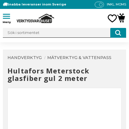
Snabba leveranser inom Sverige
INKL. MOMS
P
R
Meny
FAVO
KUN
IS
E
R
V
IS
A
HANDVERKTYG
MÄTVERKTYG & VATTENPASS
S
Hultafors Meterstock
glasfiber gul 2 meter