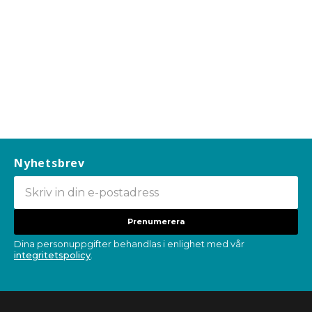
Nyhetsbrev
Prenumerera
Dina personuppgifter behandlas i enlighet med vår
integritetspolicy
.