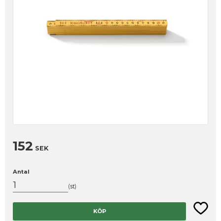
152
SEK
Antal
st
Lägg til
KÖP