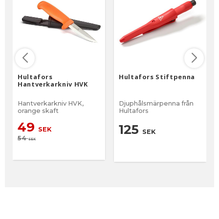
Hultafors
Hultafors Stiftpenna
Hantverkarkniv HVK
Hantverkarkniv HVK,
Djuphålsmärpenna från
orange skaft
Hultafors
49
125
SEK
SEK
54
SEK