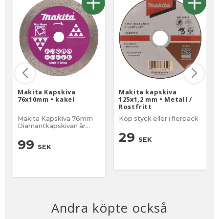
Makita Kapskiva
Makita kapskiva
76x10mm • kakel
125x1,2 mm • Metall /
Rostfritt
Makita Kapskiva 76mm
Köp styck eller i flerpack
Diamantkapskivan är
lämplig för porslin, kakel
29
SEK
och keramiska material.
99
SEK
Skivdiameter: 76 mm
Skivhålsdiameter: 10 mm
Tjocklek: 1,6 mm 1-pack
Passar Makita
Andra köpte också