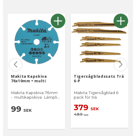
Makita Kapskiva
Tigersågbladssats Trä
76x10mm • multi
6-P
Makita Kapskiva 76mm
Makita Tigersågblad 6
- multikapskiva Lämplig
pack för trä
för arbete i epoxi, PVC,
379
trä, trä med spik, plast,
99
SEK
SEK
gips och kopparrör.
489
Skivdiameter: 76 mm
SEK
Skivhålsdiameter: 10 mm
Tjocklek: 1,7 mm 1-pack
Passar Makita DMC300