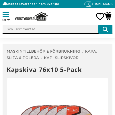
Snabba leveranser inom Sverige
INKL. MOMS
P
R
Meny
FAVO
KUN
IS
E
R
V
IS
A
MASKINTILLBEHÖR & FÖRBRUKNING
KAPA,
S
SLIPA & POLERA
KAP- SLIPSKIVOR
Kapskiva 76x10 5-Pack