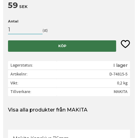
59
SEK
Antal
st
Lägg til
KÖP
Lagerstatus
I lager
Artikelnr
D-74815-5
Vikt
0,2 kg
Tillverkare
MAKITA
Visa alla produkter från MAKITA