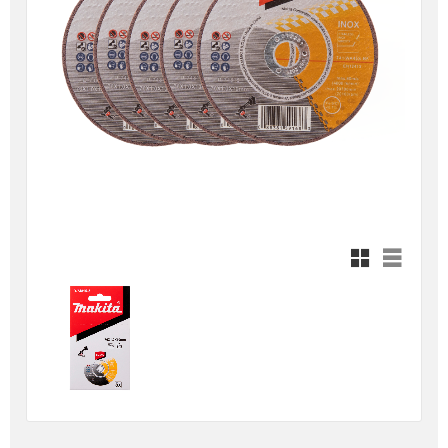
Rutnätsvy
Listvy