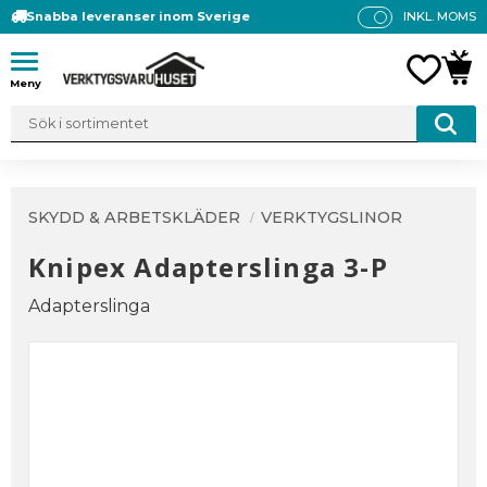
Snabba leveranser inom Sverige
INKL. MOMS
P
R
Meny
FAVO
KUN
IS
E
R
V
IS
A
SKYDD & ARBETSKLÄDER
VERKTYGSLINOR
S
Knipex Adapterslinga 3-P
Adapterslinga