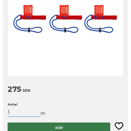
275
SEK
Antal
st
Lägg til
KÖP