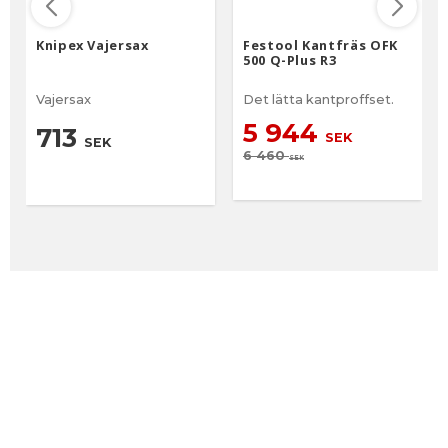
Knipex Vajersax
Festool Kantfräs OFK
500 Q-Plus R3
Vajersax
Det lätta kantproffset.
5 944
713
SEK
SEK
6 460
SEK