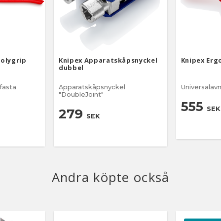
Polygrip
Knipex Apparatskåpsnyckel
Knipex Erg
dubbel
 fasta
Apparatskåpsnyckel
Universalav
"DoubleJoint"
555
SEK
279
SEK
Andra köpte också