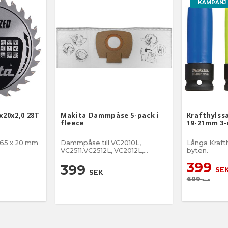
KAMPANJ 
x20x2,0 28T
Makita Dammpåse 5-pack i
Krafthylssa
fleece
19-21mm 3-
 165 x 20 mm
Dammpåse till VC2010L,
Långa Krafth
VC2511.VC2512L, VC2012L,
byten.
VC3011L
399
399
SE
SEK
699
SEK