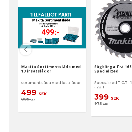
Makita Sortimentslåda med
Sågklinga Trä 165
13 insatslådor
Specialized
sortimentslåda med lösa lådor.
Specialized T.C.T •
• 28 T
499
SEK
399
SEK
899
SEK
975
SEK