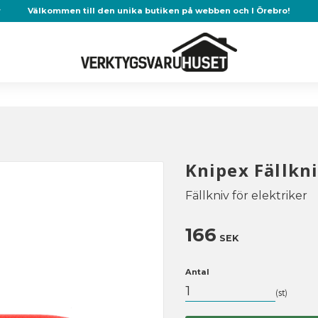
r
Välkommen till den unika butiken på webben och I Örebro!
Knipex Fällkni
Fällkniv för elektriker
166
SEK
Antal
st