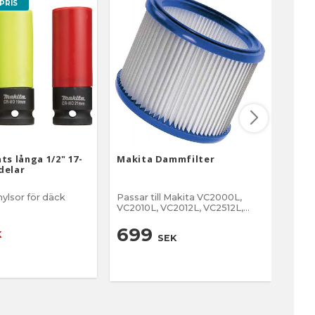
PRIS
ts långa 1/2" 17-
Makita Dammfilter
Maki
delar
50mm
ylsor för däck
Passar till Makita VC2000L,
2-pa
VC2010L, VC2012L, VC2512L,
VC3011L, VC3511L
6
699
K
SEK