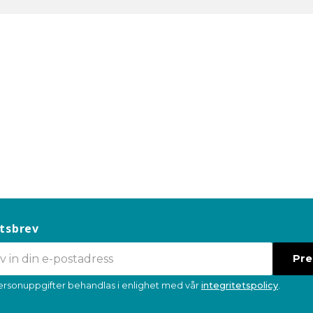
tsbrev
Pr
ersonuppgifter behandlas i enlighet med vår
integritetspolicy
.