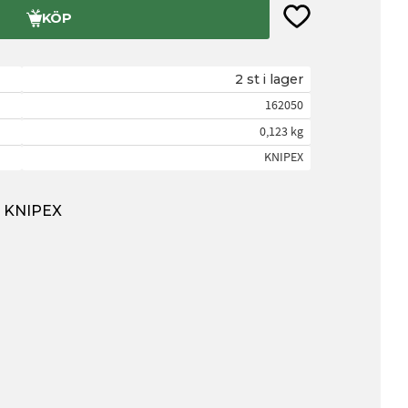
Lägg till i favorite
KÖP
2 st i lager
162050
0,123 kg
KNIPEX
ån KNIPEX