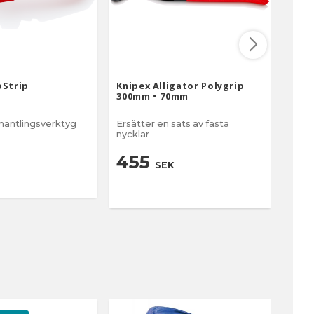
oStrip
Knipex Alligator Polygrip
Knip
300mm • 70mm
Twin
mantlingsverktyg
Ersätter en sats av fasta
Appa
nycklar
vanli
avst
455
4
SEK