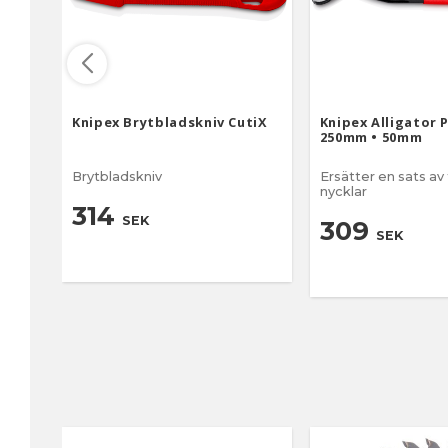
Knipex Brytbladskniv CutiX
Knipex Alligator 
250mm • 50mm
Brytbladskniv
Ersätter en sats av
nycklar
314
SEK
309
SEK