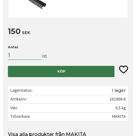
150
SEK
Antal
st
Lägg til
KÖP
Lagerstatus
I lager
Artikelnr
161809-6
Vikt
0,5 kg
Tillverkare
MAKITA
Visa alla produkter från MAKITA