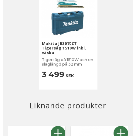
Makita JR3070CT
Tigersåg 1510W inkl.
väska
Tigersåg på 1510W och en
slaglängd på 32 mm
3 499
SEK
Liknande produkter