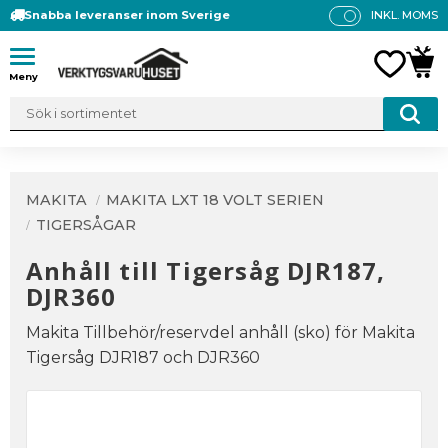
Snabba leveranser inom Sverige
INKL. MOMS
P
R
Meny
FAVO
KUN
IS
E
R
V
IS
A
MAKITA
MAKITA LXT 18 VOLT SERIEN
S
TIGERSÅGAR
Anhåll till Tigersåg DJR187,
DJR360
Makita Tillbehör/reservdel anhåll (sko) för Makita
Tigersåg DJR187 och DJR360