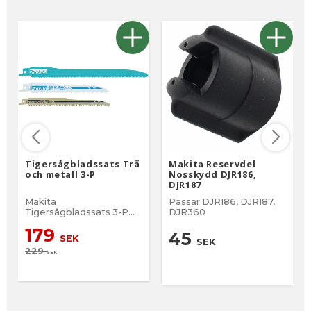
Tigersågbladssats Trä
Makita Reservdel
och metall 3-P
Nosskydd DJR186,
DJR187
Makita
Passar DJR186, DJR187,
Tigersågbladssats 3-P
DJR360
för trä och metall
179
45
SEK
SEK
229
SEK