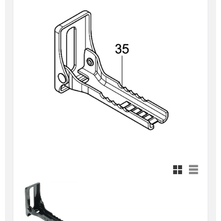
Rutnätsvy
Listvy