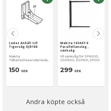
Ledat Anhåll till
Makita 165447-6
Tigersåg DJR188
Parallellanslag ,
sänksåg
Makita
till sänksåg för SP6000,
Tillbehör/reservdel ledad
DSP600, DSP601, SP001
anhåll (sko) för Makita
Tigersåg DJR188
150
299
SEK
SEK
Andra köpte också