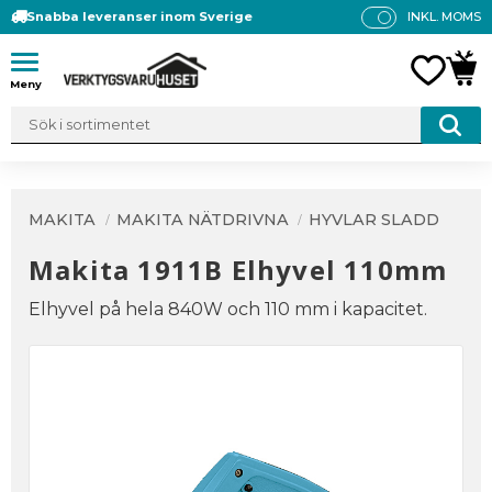
Snabba leveranser inom Sverige
INKL. MOMS
P
R
Meny
FAVO
KUN
IS
E
R
V
IS
A
MAKITA
MAKITA NÄTDRIVNA
HYVLAR SLADD
S
Makita 1911B Elhyvel 110mm
Elhyvel på hela 840W och 110 mm i kapacitet.