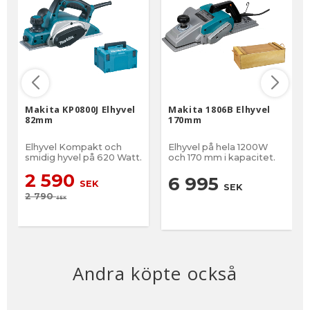
Makita KP0800J Elhyvel
Makita 1806B Elhyvel
82mm
170mm
Elhyvel Kompakt och
Elhyvel på hela 1200W
smidig hyvel på 620 Watt.
och 170 mm i kapacitet.
2 590
6 995
SEK
SEK
2 790
SEK
Andra köpte också