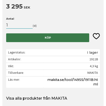
3 295
SEK
Antal
st
Lägg til
KÖP
Lagerstatus
I lager
Artikelnr
1911B
Vikt
4,3 kg
Tillverkare
MAKITA
Läs mer
makita.se/tool/14955/1911B.ht
ml
Visa alla produkter från MAKITA