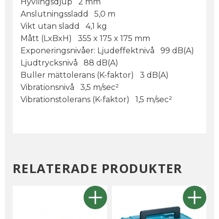
Hyvlingsdjup 2 mm
Anslutningssladd 5,0 m
Vikt utan sladd 4,1 kg
Mått (LxBxH) 355 x 175 x 175 mm
Exponeringsnivåer: Ljudeffektnivå 99 dB(A)
Ljudtrycksnivå 88 dB(A)
Buller mättolerans (K-faktor) 3 dB(A)
Vibrationsnivå 3,5 m/sec²
Vibrationstolerans (K-faktor) 1,5 m/sec²
RELATERADE PRODUKTER