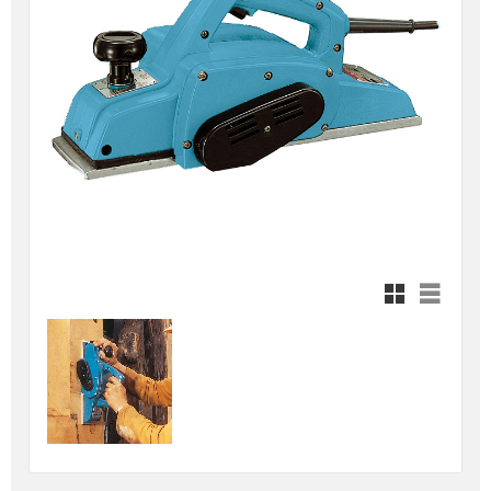
Rutnätsvy
Listvy