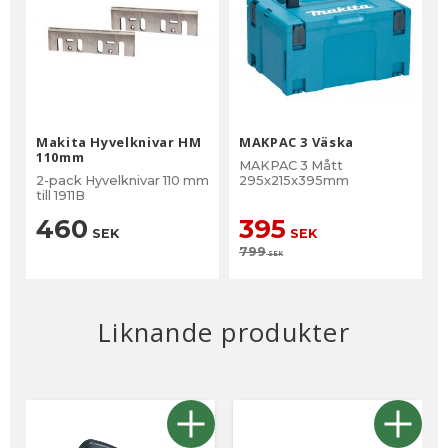
Makita Hyvelknivar HM
MAKPAC 3 Väska
110mm
MAKPAC 3 Mått
2-pack Hyvelknivar 110 mm
295x215x395mm
till 1911B
460
395
SEK
SEK
799
SEK
Liknande produkter