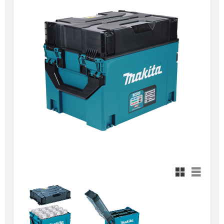
Rutnätsvy
Listvy