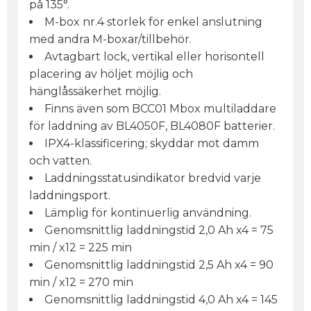
på 135°.
M-box nr.4 storlek för enkel anslutning
med andra M-boxar/tillbehör.
Avtagbart lock, vertikal eller horisontell
placering av höljet möjlig och
hänglåssäkerhet möjlig.
Finns även som BCC01 Mbox multiladdare
för laddning av BL4050F, BL4080F batterier.
IPX4-klassificering; skyddar mot damm
och vatten.
Laddningsstatusindikator bredvid varje
laddningsport.
Lämplig för kontinuerlig användning.
Genomsnittlig laddningstid 2,0 Ah x4 = 75
min / x12 = 225 min
Genomsnittlig laddningstid 2,5 Ah x4 = 90
min / x12 = 270 min
Genomsnittlig laddningstid 4,0 Ah x4 = 145