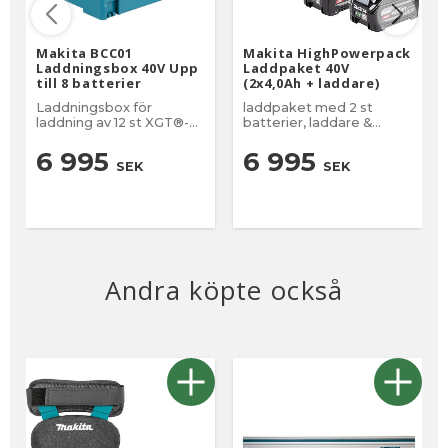
Makita BCC01
Makita HighPowerpack
Laddningsbox 40V Upp
Laddpaket 40V
till 8 batterier
(2x4,0Ah + laddare)
Laddningsbox för
laddpaket med 2 st
laddning av 12 st XGT®-
batterier, laddare &
batterier
väska!
6 995
6 995
SEK
SEK
Andra köpte också