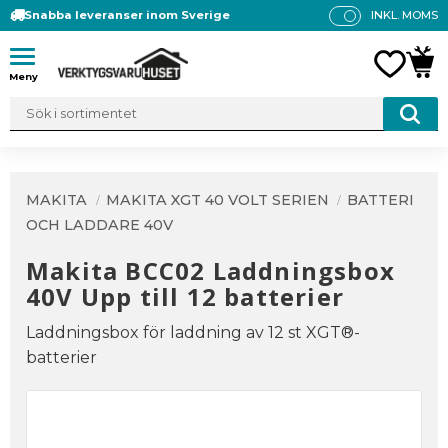
Snabba leveranser inom Sverige
INKL. MOMS
P
R
Meny
FAVO
KUN
IS
E
R
V
IS
A
MAKITA
MAKITA XGT 40 VOLT SERIEN
BATTERI
S
OCH LADDARE 40V
Makita BCC02 Laddningsbox
40V Upp till 12 batterier
Laddningsbox för laddning av 12 st XGT®-
batterier