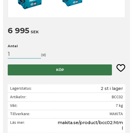
6 995
SEK
Antal
st
Lägg til
KÖP
Lagerstatus
2 st i lager
Artikelnr
BCC02
Vikt
7 kg
Tillverkare
MAKITA
Läs mer
makita.se/product/bcc02.htm
l