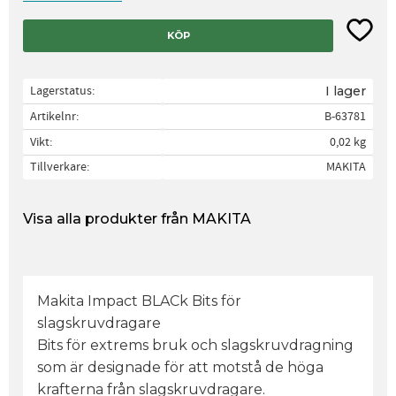
Lägg til
KÖP
Lagerstatus
I lager
Artikelnr
B-63781
Vikt
0,02 kg
Tillverkare
MAKITA
Visa alla produkter från MAKITA
Makita Impact BLACk Bits för
slagskruvdragare
Bits för extrems bruk och slagskruvdragning
som är designade för att motstå de höga
krafterna från slagskruvdragare.