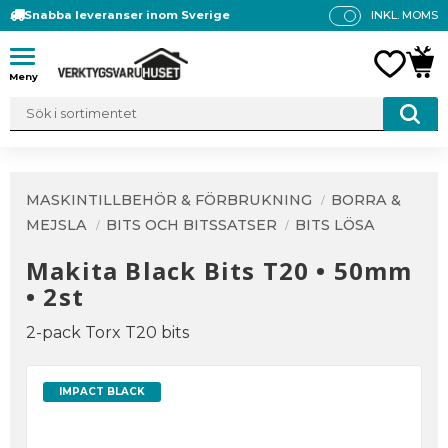
Snabba leveranser inom Sverige
INKL. MOMS
P
R
Meny
FAVO
KUN
IS
E
R
V
IS
A
MASKINTILLBEHÖR & FÖRBRUKNING
BORRA &
S
MEJSLA
BITS OCH BITSSATSER
BITS LÖSA
Makita Black Bits T20 • 50mm
• 2st
2-pack Torx T20 bits
IMPACT BLACK