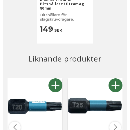
Bitshållare Ultramag
80mm
Bitshållare för
slagskruvdragare.
149
SEK
Liknande produkter