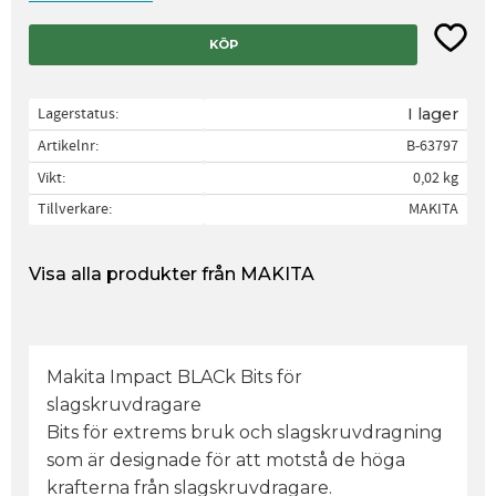
Lägg til
KÖP
Lagerstatus
I lager
Artikelnr
B-63797
Vikt
0,02 kg
Tillverkare
MAKITA
Visa alla produkter från MAKITA
Makita Impact BLACk Bits för
slagskruvdragare
Bits för extrems bruk och slagskruvdragning
som är designade för att motstå de höga
krafterna från slagskruvdragare.