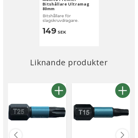
Bitshållare Ultramag
80mm
Bitshållare för
slagskruvdragare.
149
SEK
Liknande produkter