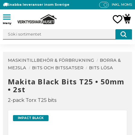
Snabba leveranser inom Sverige
INKL. MOMS
P
R
Meny
FAVO
KUN
IS
E
R
V
IS
A
MASKINTILLBEHÖR & FÖRBRUKNING
BORRA &
S
MEJSLA
BITS OCH BITSSATSER
BITS LÖSA
Makita Black Bits T25 • 50mm
• 2st
2-pack Torx T25 bits
IMPACT BLACK