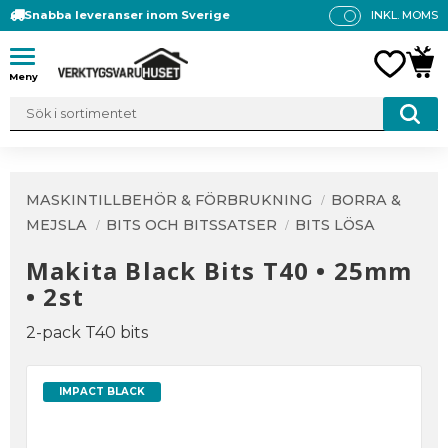
Snabba leveranser inom Sverige
INKL. MOMS
P
R
Meny
FAVO
KUN
IS
E
R
V
IS
A
MASKINTILLBEHÖR & FÖRBRUKNING
BORRA &
S
MEJSLA
BITS OCH BITSSATSER
BITS LÖSA
Makita Black Bits T40 • 25mm
• 2st
2-pack T40 bits
IMPACT BLACK