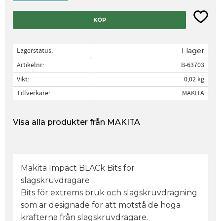
Lägg til
KÖP
Lagerstatus
I lager
Artikelnr
B-63703
Vikt
0,02 kg
Tillverkare
MAKITA
Visa alla produkter från MAKITA
Makita Impact BLACk Bits för
slagskruvdragare
Bits för extrems bruk och slagskruvdragning
som är designade för att motstå de höga
krafterna från slagskruvdragare.