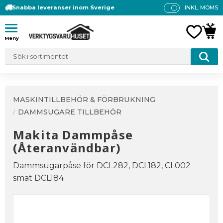
Snabba leveranser inom Sverige
INKL. MOMS
P
R
Meny
FAVO
KUN
IS
E
R
V
IS
A
MASKINTILLBEHÖR & FÖRBRUKNING
S
DAMMSUGARE TILLBEHÖR
Makita Dammpåse
(Återanvändbar)
Dammsugarpåse för DCL282, DCL182, CL002
smat DCL184