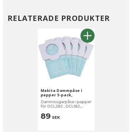
RELATERADE PRODUKTER
Makita Dammpåse i
papper 5-pack,
Dammsugarpåse i papper
för DCL282 , DCL182,
CL121, DCL184
89
SEK