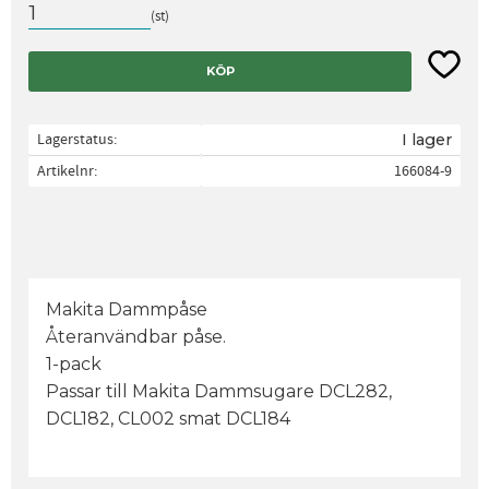
st
Lägg til
KÖP
Lagerstatus
I lager
Artikelnr
166084-9
Makita Dammpåse
Återanvändbar påse.
1-pack
Passar till Makita Dammsugare DCL282,
DCL182, CL002 smat DCL184