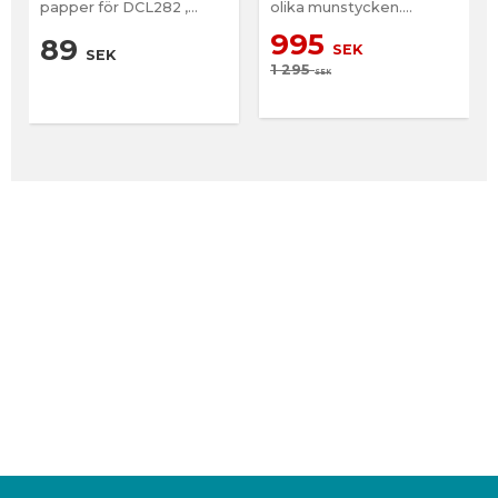
papper för DCL282 ,
olika munstycken.
DCL182, CL121, DCL184
Dammsugaren har även
995
en blåsfunktion
89
SEK
SEK
1 295
SEK