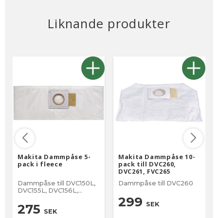
Liknande produkter
Makita Dammpåse 5-
Makita Dammpåse 10-
pack i fleece
pack till DVC260,
DVC261, FVC265
Dammpåse till DVC150L, ​​
Dammpåse till DVC260
DVC155L, DVC156L,
DVC157L, VC003GL,
299
SEK
VC004GL, VC1310L,
275
SEK
VC2211M, VC2510L