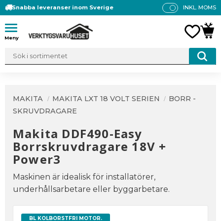
Snabba leveranser inom Sverige
INKL. MOMS
P
R
Meny
FAVO
KUN
IS
E
R
V
IS
A
MAKITA
MAKITA LXT 18 VOLT SERIEN
BORR -
S
SKRUVDRAGARE
Makita DDF490-Easy
Borrskruvdragare 18V +
Power3
Maskinen är idealisk för installatörer,
underhållsarbetare eller byggarbetare.
BL KOLBORSTFRI MOTOR.