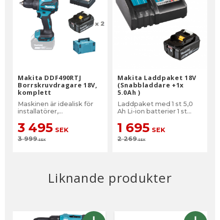
Makita DDF490RTJ
Makita Laddpaket 18V
Borrskruvdragare 18V,
(Snabbladdare +1x
komplett
5.0Ah )
Maskinen är idealisk för
Laddpaket med 1 st 5,0
installatörer,
Ah Li-ion batterier 1 st
underhållsarbetare eller
laddare DC18RC
3 495
1 695
byggarbetare.
SEK
SEK
3 999
2 269
SEK
SEK
Liknande produkter