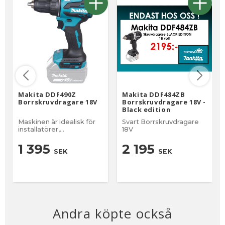
Makita DDF490Z
Makita DDF484ZB
Borrskruvdragare 18V
Borrskruvdragare 18V -
Black edition
Maskinen är idealisk för
Svart Borrskruvdragare
installatörer,
18V
underhållsarbetare eller
byggarbetare.
1 395
2 195
SEK
SEK
Andra köpte också