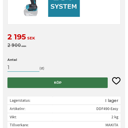
Nedsatt pris:
2 195
SEK
Ordinarie pris:
2 900
SEK
Antal
st
Lägg til
KÖP
Lagerstatus
I lager
Artikelnr
DDF490-Easy
Vikt
2 kg
Tillverkare
MAKITA