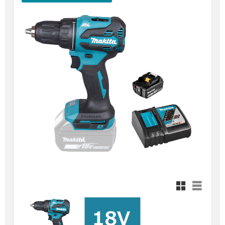
Rutnätsvy
Listvy