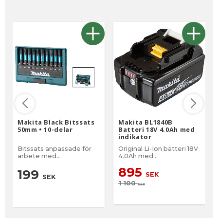
Makita Black Bitssats
Makita BL1840B
50mm • 10-delar
Batteri 18V 4.0Ah med
indikator
Bitssats anpassade för
Original Li-Ion batteri 18V
arbete med
4.0Ah med
slagskruvdragarae.
batteriindikator
895
199
SEK
SEK
1 100
SEK